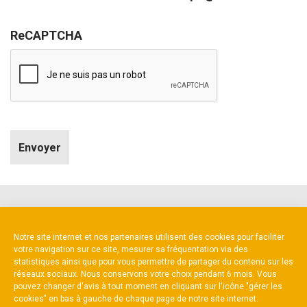
ReCAPTCHA
NOS PARTENAIRES
Notre site internet et nos partenaires utilisent des cookies pour faciliter
votre navigation sur ce site, mesurer sa fréquentation via des
statistiques ainsi que pour vous permettre de partager du contenu sur les
réseaux sociaux. Nous conservons votre choix pendant 6 mois. Vous
pouvez changer d'avis à tout moment en cliquant sur l'icône "gérer les
cookies" en bas à gauche de chaque page de notre site internet.