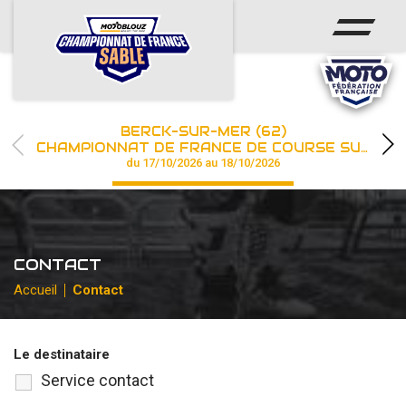
ACCUEIL
ACTUS
CALENDRIER
BERCK-SUR-MER (62)
CHAMPIONNAT
CHAMPIONNAT DE FRANCE DE COURSE SUR SABLE
du 17/10/2026 au 18/10/2026
RÉSULTATS
PHOTOS / WEB TV
CONTACT
PARTENAIRES
Accueil
Contact
les engagements
Le destinataire
Service contact