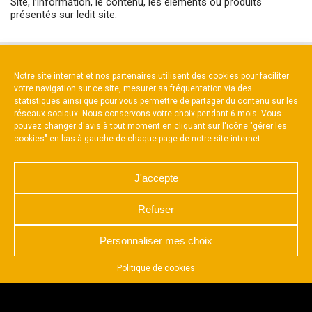
Site, l’information, le contenu, les éléments ou produits
présentés sur ledit site.
NOS PARTENAIRES
Notre site internet et nos partenaires utilisent des cookies pour faciliter
votre navigation sur ce site, mesurer sa fréquentation via des
statistiques ainsi que pour vous permettre de partager du contenu sur les
réseaux sociaux. Nous conservons votre choix pendant 6 mois. Vous
pouvez changer d'avis à tout moment en cliquant sur l'icône "gérer les
cookies" en bas à gauche de chaque page de notre site internet.
Partenaire constructeur
J'accepte
Refuser
Personnaliser mes choix
NOUS CONTACTER
MENTIONS LÉGALES
Appuyez sur le bouton partager en bas de votre
Politique de cookies
CHARTE DE CONFIDENTIALITÉ
navigateur, puis sur "Sur l'écran d'accueil" pour obtenir le
OK
mode plein écran et des temps de chargement plus
POLITIQUE D’UTILISATION DES COOKIES
rapides.
RÉALISÉ PAR L’AGENCE WEB A3 WEB