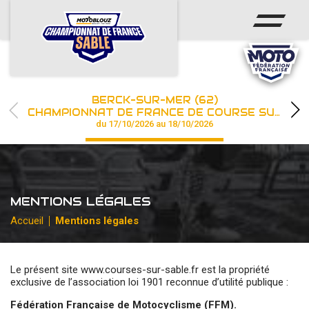
ACCUEIL
ACTUS
CALENDRIER
BERCK-SUR-MER (62)
CHAMPIONNAT
CHAMPIONNAT DE FRANCE DE COURSE SUR SABLE
du 17/10/2026 au 18/10/2026
RÉSULTATS
PHOTOS / WEB TV
MENTIONS LÉGALES
PARTENAIRES
Accueil
Mentions légales
les engagements
Le présent site www.courses-sur-sable.fr
est la propriété
exclusive de l’association loi 1901 reconnue d’utilité publique :
Fédération Française de Motocyclisme (FFM).