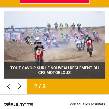
TOUT SAVOIR SUR LE NOUVEAU RÈGLEMENT DU
NOUVEAU RECORD D’ENGAGÉS POUR LE CFS
SÉCURITÉ, CRÉDIBILITÉ, VISIBILITÉ : LE CFS
MOTOBLOUZ RENFORCE SON IDENTITÉ
CFS MOTOBLOUZ
MOTOBLOUZ
2
/ 3
RÉSULTATS
Voir tous les résultats