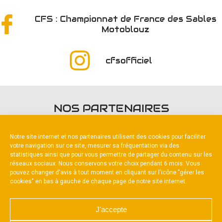
CFS : Championnat de France des Sables
Motoblouz
cfsofficiel
NOS PARTENAIRES
Notre site internet et nos partenaires utilisent des cookies pour faciliter
votre navigation sur ce site, mesurer sa fréquentation via des
statistiques ainsi que pour vous permettre de partager du contenu sur les
réseaux sociaux. Nous conservons votre choix pendant 6 mois. Vous
pouvez changer d'avis à tout moment en cliquant sur l'icône "gérer les
Partenaire titre
cookies" en bas à gauche de chaque page de notre site internet.
J'accepte