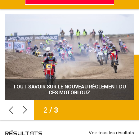
TOUT SAVOIR SUR LE NOUVEAU RÈGLEMENT DU
NOUVEAU RECORD D’ENGAGÉS POUR LE CFS
SÉCURITÉ, CRÉDIBILITÉ, VISIBILITÉ : LE CFS
MOTOBLOUZ RENFORCE SON IDENTITÉ
CFS MOTOBLOUZ
MOTOBLOUZ
2
/ 3
RÉSULTATS
Voir tous les résultats