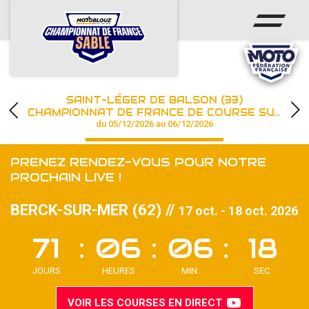
ACCUEIL
ACTUS
CALENDRIER
SAINT-LÉGER DE BALSON (33)
CHAMPIONNAT
CHAMPIONNAT DE FRANCE DE COURSE SUR SABLE
du 05/12/2026 au 06/12/2026
RÉSULTATS
PRENEZ RENDEZ-VOUS POUR NOTRE
PHOTOS / WEB TV
PROCHAIN LIVE !
PARTENAIRES
BERCK-SUR-MER (62) //
17 oct. - 18 oct. 2026
71
06
06
16
les engagements
VOIR LES COURSES EN DIRECT