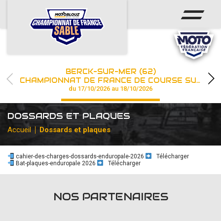
ACCUEIL
ACTUS
CALENDRIER
BERCK-SUR-MER (62)
CHAMPIONNAT
CHAMPIONNAT DE FRANCE DE COURSE SUR SABLE
du 17/10/2026 au 18/10/2026
RÉSULTATS
DOSSARDS ET PLAQUES
PHOTOS / WEB TV
Accueil
Dossards et plaques
PARTENAIRES
cahier-des-charges-dossards-enduropale-2026
Télécharger
Bat-plaques-enduropale 2026
Télécharger
les engagements
NOS PARTENAIRES