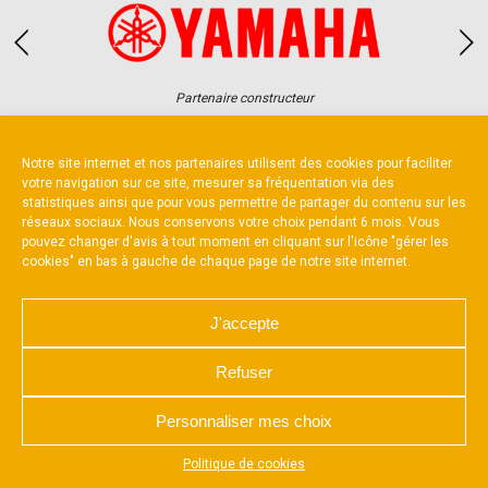
Partenaire constructeur
Notre site internet et nos partenaires utilisent des cookies pour faciliter
votre navigation sur ce site, mesurer sa fréquentation via des
statistiques ainsi que pour vous permettre de partager du contenu sur les
réseaux sociaux. Nous conservons votre choix pendant 6 mois. Vous
pouvez changer d'avis à tout moment en cliquant sur l'icône "gérer les
NOUS CONTACTER
MENTIONS LÉGALES
cookies" en bas à gauche de chaque page de notre site internet.
CHARTE DE CONFIDENTIALITÉ
POLITIQUE D’UTILISATION DES COOKIES
RÉALISÉ PAR L’AGENCE WEB A3 WEB
J'accepte
Refuser
Personnaliser mes choix
Appuyez sur le bouton partager en bas de votre
Politique de cookies
navigateur, puis sur "Sur l'écran d'accueil" pour obtenir le