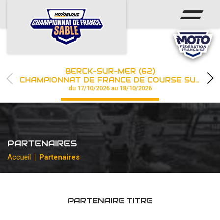
ACCUEIL
ACTUS
CALENDRIER
BERCK-SUR-MER (62)
CHAMPIONNAT
CHAMPIONNAT DE FRANCE DE COURSE SUR SABLE
du 17/10/2026 au 18/10/2026
RÉSULTATS
PHOTOS / WEB TV
PARTENAIRES
PARTENAIRES
Accueil
Partenaires
les engagements
PARTENAIRE TITRE