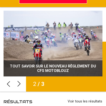
TOUT SAVOIR SUR LE NOUVEAU RÈGLEMENT DU
NOUVEAU RECORD D’ENGAGÉS POUR LE CFS
SÉCURITÉ, CRÉDIBILITÉ, VISIBILITÉ : LE CFS
MOTOBLOUZ RENFORCE SON IDENTITÉ
CFS MOTOBLOUZ
MOTOBLOUZ
2
/ 3
RÉSULTATS
Voir tous les résultats