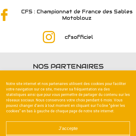
CFS : Championnat de France des Sables
Motoblouz
cfsofficiel
NOS PARTENAIRES
Notre site internet et nos partenaires utilisent des cookies pour faciliter
votre navigation sur ce site, mesurer sa fréquentation via des
statistiques ainsi que pour vous permettre de partager du contenu sur les
réseaux sociaux. Nous conservons votre choix pendant 6 mois. Vous
pouvez changer d'avis à tout moment en cliquant sur l'icône "gérer les
Partenaire titre
cookies" en bas à gauche de chaque page de notre site internet.
J'accepte