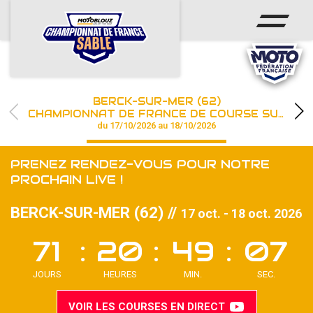
ACCUEIL
ACTUS
CALENDRIER
BERCK-SUR-MER (62)
CHAMPIONNAT
CHAMPIONNAT DE FRANCE DE COURSE SUR SABLE
du 17/10/2026 au 18/10/2026
RÉSULTATS
PRENEZ RENDEZ-VOUS POUR NOTRE
PHOTOS / WEB TV
PROCHAIN LIVE !
PARTENAIRES
BERCK-SUR-MER (62) //
17 oct. - 18 oct. 2026
71
20
49
05
les engagements
VOIR LES COURSES EN DIRECT