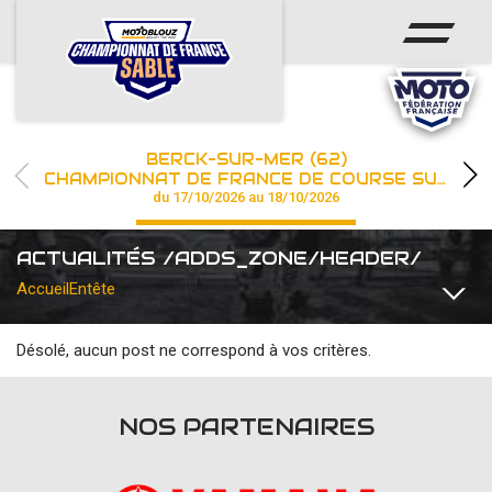
ACCUEIL
ACTUS
CALENDRIER
BERCK-SUR-MER (62)
CHAMPIONNAT
CHAMPIONNAT DE FRANCE DE COURSE SUR SABLE
du 17/10/2026 au 18/10/2026
RÉSULTATS
ACTUALITÉS /ADDS_ZONE/HEADER/
PHOTOS / WEB TV
Accueil
Entête
PARTENAIRES
Désolé, aucun post ne correspond à vos critères.
TOUTES
COMMUNIQUÉS
DIVERS
FFM INSTITUTIONNEL
les engagements
NOS PARTENAIRES