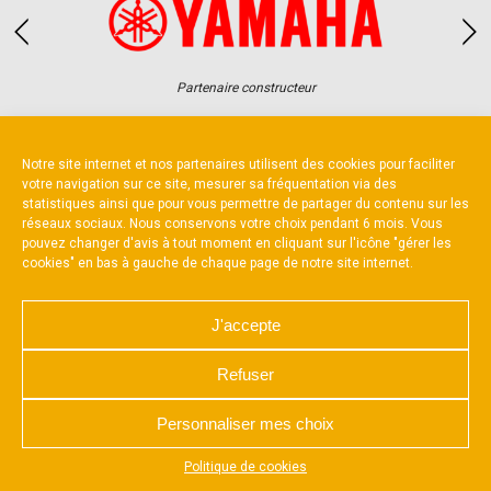
Partenaire constructeur
Notre site internet et nos partenaires utilisent des cookies pour faciliter
votre navigation sur ce site, mesurer sa fréquentation via des
statistiques ainsi que pour vous permettre de partager du contenu sur les
réseaux sociaux. Nous conservons votre choix pendant 6 mois. Vous
NOUS CONTACTER
MENTIONS LÉGALES
pouvez changer d'avis à tout moment en cliquant sur l'icône "gérer les
CHARTE DE CONFIDENTIALITÉ
cookies" en bas à gauche de chaque page de notre site internet.
POLITIQUE D’UTILISATION DES COOKIES
RÉALISÉ PAR L’AGENCE WEB A3 WEB
J'accepte
Refuser
Personnaliser mes choix
Appuyez sur le bouton partager en bas de votre
Politique de cookies
navigateur, puis sur "Sur l'écran d'accueil" pour obtenir le