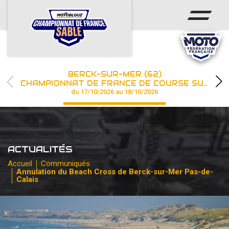
ACCUEIL
ACTUS
CALENDRIER
BERCK-SUR-MER (62)
CHAMPIONNAT
CHAMPIONNAT DE FRANCE DE COURSE SUR SABLE
du 17/10/2026 au 18/10/2026
RÉSULTATS
PHOTOS / WEB TV
ACTUALITÉS
PARTENAIRES
Accueil
Communiqués
Annulation du Beach Cross de Berck-sur-Mer Pas-de-
Calais
les engagements