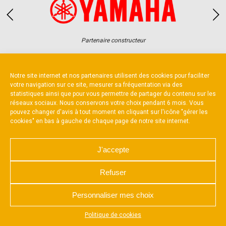
Partenaire constructeur
Notre site internet et nos partenaires utilisent des cookies pour faciliter
votre navigation sur ce site, mesurer sa fréquentation via des
statistiques ainsi que pour vous permettre de partager du contenu sur les
réseaux sociaux. Nous conservons votre choix pendant 6 mois. Vous
NOUS CONTACTER
MENTIONS LÉGALES
pouvez changer d'avis à tout moment en cliquant sur l'icône "gérer les
CHARTE DE CONFIDENTIALITÉ
cookies" en bas à gauche de chaque page de notre site internet.
POLITIQUE D’UTILISATION DES COOKIES
RÉALISÉ PAR L’AGENCE WEB A3 WEB
J'accepte
Refuser
Personnaliser mes choix
Appuyez sur le bouton partager en bas de votre
Politique de cookies
navigateur, puis sur "Sur l'écran d'accueil" pour obtenir le