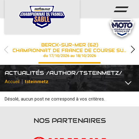
ACCUEIL
ACTUS
CALENDRIER
BERCK-SUR-MER (62)
CHAMPIONNAT
CHAMPIONNAT DE FRANCE DE COURSE SUR SABLE
du 17/10/2026 au 18/10/2026
RÉSULTATS
ACTUALITÉS /AUTHOR/TSTEINMETZ/
PHOTOS / WEB TV
Accueil
tsteinmetz
PARTENAIRES
Désolé, aucun post ne correspond à vos critères.
TOUTES
COMMUNIQUÉS
DIVERS
FFM INSTITUTIONNEL
les engagements
NOS PARTENAIRES