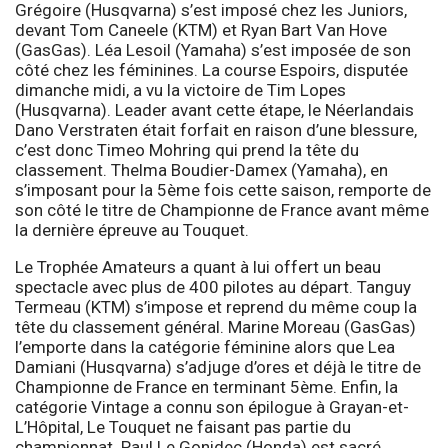
Grégoire (Husqvarna) s’est imposé chez les Juniors,
devant Tom Caneele (KTM) et Ryan Bart Van Hove
(GasGas). Léa Lesoil (Yamaha) s’est imposée de son
côté chez les féminines. La course Espoirs, disputée
dimanche midi, a vu la victoire de Tim Lopes
(Husqvarna). Leader avant cette étape, le Néerlandais
Dano Verstraten était forfait en raison d’une blessure,
c’est donc Timeo Mohring qui prend la tête du
classement. Thelma Boudier-Damex (Yamaha), en
s’imposant pour la 5ème fois cette saison, remporte de
son côté le titre de Championne de France avant même
la dernière épreuve au Touquet.
Le Trophée Amateurs a quant à lui offert un beau
spectacle avec plus de 400 pilotes au départ. Tanguy
Termeau (KTM) s’impose et reprend du même coup la
tête du classement général. Marine Moreau (GasGas)
l’emporte dans la catégorie féminine alors que Lea
Damiani (Husqvarna) s’adjuge d’ores et déjà le titre de
Championne de France en terminant 5ème. Enfin, la
catégorie Vintage a connu son épilogue à Grayan-et-
L’Hôpital, Le Touquet ne faisant pas partie du
championnat. Paul Le Gonidec (Honda) est sacré