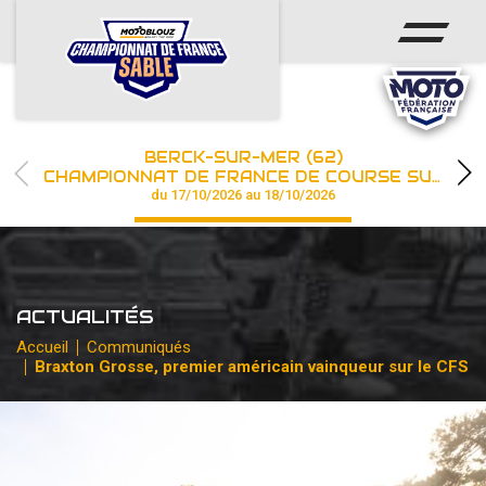
ACCUEIL
ACTUS
CALENDRIER
BERCK-SUR-MER (62)
CHAMPIONNAT
CHAMPIONNAT DE FRANCE DE COURSE SUR SABLE
du 17/10/2026 au 18/10/2026
RÉSULTATS
PHOTOS / WEB TV
ACTUALITÉS
PARTENAIRES
Accueil
Communiqués
Braxton Grosse, premier américain vainqueur sur le CFS
les engagements