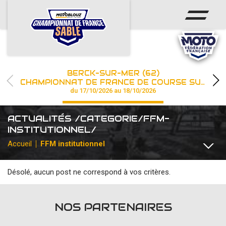
ACCUEIL
ACTUS
CALENDRIER
BERCK-SUR-MER (62)
CHAMPIONNAT
CHAMPIONNAT DE FRANCE DE COURSE SUR SABLE
du 17/10/2026 au 18/10/2026
RÉSULTATS
ACTUALITÉS /CATEGORIE/FFM-
PHOTOS / WEB TV
INSTITUTIONNEL/
Accueil
FFM institutionnel
PARTENAIRES
Désolé, aucun post ne correspond à vos critères.
TOUTES
COMMUNIQUÉS
DIVERS
FFM INSTITUTIONNEL
les engagements
NOS PARTENAIRES