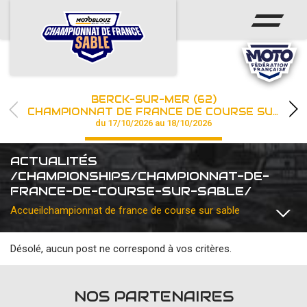
ACCUEIL
ACTUS
CALENDRIER
BERCK-SUR-MER (62)
CHAMPIONNAT
CHAMPIONNAT DE FRANCE DE COURSE SUR SABLE
du 17/10/2026 au 18/10/2026
RÉSULTATS
ACTUALITÉS
PHOTOS / WEB TV
/CHAMPIONSHIPS/CHAMPIONNAT-DE-
FRANCE-DE-COURSE-SUR-SABLE/
PARTENAIRES
Accueil
championnat de france de course sur sable
Désolé, aucun post ne correspond à vos critères.
les engagements
TOUTES
COMMUNIQUÉS
DIVERS
FFM INSTITUTIONNEL
NOS PARTENAIRES