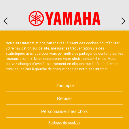
Partenaire constructeur
Notre site internet et nos partenaires utilisent des cookies pour faciliter
votre navigation sur ce site, mesurer sa fréquentation via des
statistiques ainsi que pour vous permettre de partager du contenu sur les
réseaux sociaux. Nous conservons votre choix pendant 6 mois. Vous
pouvez changer d'avis à tout moment en cliquant sur l'icône "gérer les
cookies" en bas à gauche de chaque page de notre site internet.
NOUS CONTACTER
MENTIONS LÉGALES
CHARTE DE CONFIDENTIALITÉ
POLITIQUE D’UTILISATION DES COOKIES
J'accepte
RÉALISÉ PAR L’AGENCE WEB A3 WEB
Refuser
Personnaliser mes choix
Appuyez sur le bouton partager en bas de votre
Politique de cookies
navigateur, puis sur "Sur l'écran d'accueil" pour obtenir le