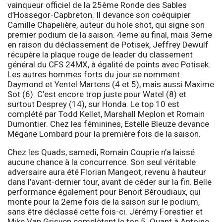
vainqueur officiel de la 25ème Ronde des Sables
d’Hossegor-Capbreton. Il devance son coéquipier
Camille Chapelière, auteur du hole shot, qui signe son
premier podium de la saison. 4eme au final, mais 3eme
en raison du déclassement de Potisek, Jeffrey Dewulf
récupère la plaque rouge de leader du classement
général du CFS 24MX, à égalité de points avec Potisek.
Les autres hommes forts du jour se nomment
Daymond et Yentel Martens (4 et 5), mais aussi Maxime
Sot (6). C’est encore trop juste pour Watel (8) et
surtout Desprey (14), sur Honda. Le top 10 est
complété par Todd Kellet, Marshall Meplon et Romain
Dumontier. Chez les féminines, Estelle Bleuze devance
Mégane Lombard pour la première fois de la saison.
Chez les Quads, samedi, Romain Couprie n’a laissé
aucune chance à la concurrence. Son seul véritable
adversaire aura été Florian Mangeot, revenu à hauteur
dans l’avant-dernier tour, avant de céder sur la fin. Belle
performance également pour Benoit Béroudiaux, qui
monte pour la 2eme fois de la saison sur le podium,
sans être déclassé cette fois-ci. Jérémy Forestier et
Mike Van Grisven complètent le top 5. Quant à Antoine