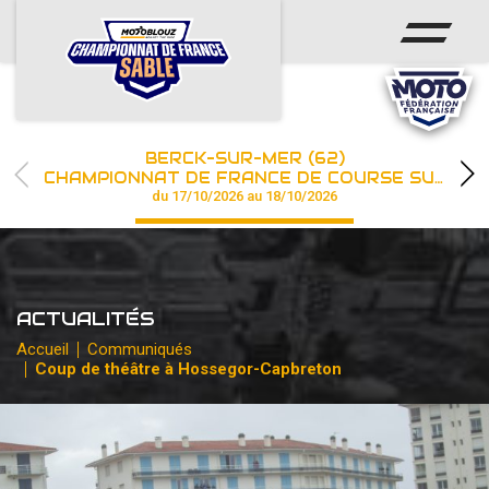
ACCUEIL
ACTUS
CALENDRIER
BERCK-SUR-MER (62)
CHAMPIONNAT
CHAMPIONNAT DE FRANCE DE COURSE SUR SABLE
du 17/10/2026 au 18/10/2026
RÉSULTATS
PHOTOS / WEB TV
ACTUALITÉS
PARTENAIRES
Accueil
Communiqués
Coup de théâtre à Hossegor-Capbreton
les engagements