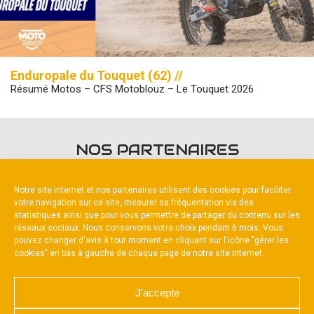
Enduropale du Touquet (62) //
Résumé Motos – CFS Motoblouz – Le Touquet 2026
NOS PARTENAIRES
Notre site internet et nos partenaires utilisent des cookies pour faciliter
votre navigation sur ce site, mesurer sa fréquentation via des
statistiques ainsi que pour vous permettre de partager du contenu sur les
réseaux sociaux. Nous conservons votre choix pendant 6 mois. Vous
pouvez changer d'avis à tout moment en cliquant sur l'icône "gérer les
Partenaire constructeur
cookies" en bas à gauche de chaque page de notre site internet.
J'accepte