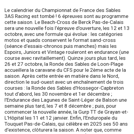
Le calendrier du Championnat de France des Sables
3AS Racing est tombé ! 6 épreuves sont au programme
cette saison. Le Beach-Cross de Berck Pas-de-Calais
sera une nouvelle fois l’épreuve d’ouverture, les 12 et 13
octobre, avec une formule qui évolue : les catégories
motos et quads conservent le format sand-cross
(séance d’essais-chronos puis manches) mais les
Espoirs, Juniors et Vintage rouleront en endurance (une
course avec ravitaillement). Quinze jours plus tard, les
26 et 27 octobre, la Ronde des Sables de Loon-Plage
accueillera la caravane du CFS pour le 2ème acte de la
saison. Après cette entrée en matière dans le Nord,
direction le sud-ouest avec un enchaînement de trois
courses : la Ronde des Sables d’Hossegor-Capbreton
tout d’abord, les 30 novembre et 1er décembre ;
l’Endurance des Lagunes de Saint-Léger de Balson une
semaine plus tard, les 7 et 8 décembre ; puis, pour
commencer la nouvelle année, la Gurp TT de Grayan-et-
L’Hôpital les 11 et 12 janvier. Enfin, l’Enduropale du
Touquet Pas-de-Calais, qui célèbre en 2025 ses 50 ans
d’existence, clôturera la saison. A noter que, comme