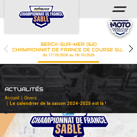
ACCUEIL
ACTUS
CALENDRIER
BERCK-SUR-MER (62)
CHAMPIONNAT
CHAMPIONNAT DE FRANCE DE COURSE SUR SABLE
du 17/10/2026 au 18/10/2026
RÉSULTATS
PHOTOS / WEB TV
ACTUALITÉS
PARTENAIRES
Accueil
Divers
Le calendrier de la saison 2024-2025 est là !
les engagements