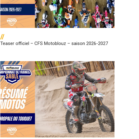
//
Teaser officiel – CFS Motoblouz – saison 2026-2027