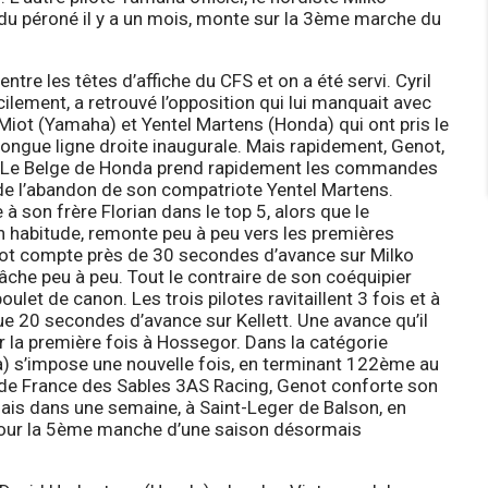
e du péroné il y a un mois, monte sur la 3ème marche du
ntre les têtes d’affiche du CFS et on a été servi. Cyril
lement, a retrouvé l’opposition qui lui manquait avec
 Miot (Yamaha) et Yentel Martens (Honda) qui ont pris le
 longue ligne droite inaugurale. Mais rapidement, Genot,
e. Le Belge de Honda prend rapidement les commandes
de l’abandon de son compatriote Yentel Martens.
à son frère Florian dans le top 5, alors que le
 habitude, remonte peu à peu vers les premières
enot compte près de 30 secondes d’avance sur Milko
lâche peu à peu. Tout le contraire de son coéquipier
et de canon. Les trois pilotes ravitaillent 3 fois et à
ue 20 secondes d’avance sur Kellett. Une avance qu’il
our la première fois à Hossegor. Dans la catégorie
) s’impose une nouvelle fois, en terminant 122ème au
de France des Sables 3AS Racing, Genot conforte son
is dans une semaine, à Saint-Leger de Balson, en
 pour la 5ème manche d’une saison désormais