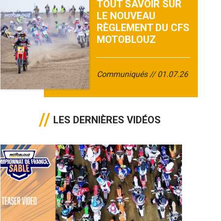
TOUT SAVOIR SUR
LE NOUVEAU
RÈGLEMENT DU CFS
MOTOBLOUZ
Communiqués
01.07.26
LES DERNIÈRES VIDÉOS