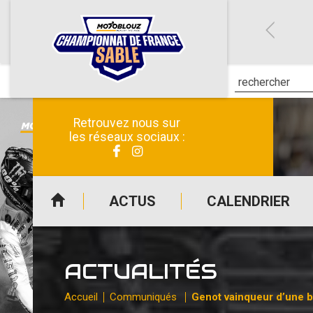
Retrouvez nous sur
les réseaux sociaux :
ACTUS
CALENDRIER
ACTUALITÉS
Accueil
Communiqués
Genot vainqueur d’une ba