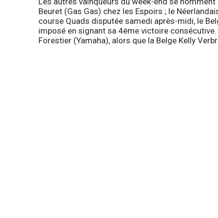
Les autres vainqueurs du week-end se nomment D
Beuret (Gas Gas) chez les Espoirs ; le Néerlanda
course Quads disputée samedi après-midi, le Bel
imposé en signant sa 4ème victoire consécutive
Forestier (Yamaha), alors que la Belge Kelly Ver