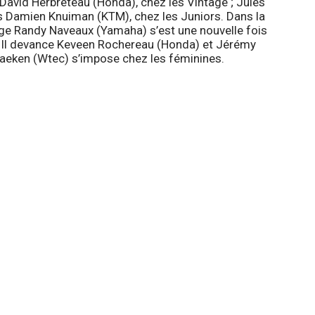
avid Herbreteau (Honda), chez les Vintage ; Jules
is Damien Knuiman (KTM), chez les Juniors. Dans la
ge Randy Naveaux (Yamaha) s’est une nouvelle fois
. Il devance Keveen Rochereau (Honda) et Jérémy
braeken (Wtec) s’impose chez les féminines.