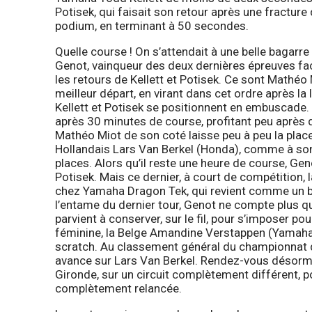
Potisek, qui faisait son retour après une fractur
podium, en terminant à 50 secondes.
Quelle course ! On s’attendait à une belle bagarre e
Genot, vainqueur des deux dernières épreuves faci
les retours de Kellett et Potisek. Ce sont Mathéo
meilleur départ, en virant dans cet ordre après la
Kellett et Potisek se positionnent en embuscad
après 30 minutes de course, profitant peu après 
Mathéo Miot de son coté laisse peu à peu la place 
Hollandais Lars Van Berkel (Honda), comme à son
places. Alors qu’il reste une heure de course, G
Potisek. Mais ce dernier, à court de compétition, 
chez Yamaha Dragon Tek, qui revient comme un boul
l’entame du dernier tour, Genot ne compte plus q
parvient à conserver, sur le fil, pour s’imposer p
féminine, la Belge Amandine Verstappen (Yamaha
scratch. Au classement général du championnat 
avance sur Lars Van Berkel. Rendez-vous désorma
Gironde, sur un circuit complètement différent,
complètement relancée.