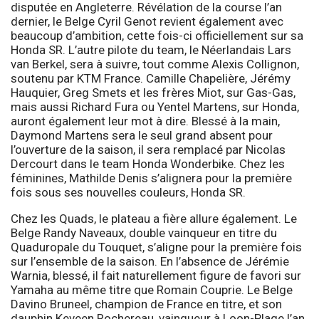
disputée en Angleterre. Révélation de la course l’an
dernier, le Belge Cyril Genot revient également avec
beaucoup d’ambition, cette fois-ci officiellement sur sa
Honda SR. L’autre pilote du team, le Néerlandais Lars
van Berkel, sera à suivre, tout comme Alexis Collignon,
soutenu par KTM France. Camille Chapelière, Jérémy
Hauquier, Greg Smets et les frères Miot, sur Gas-Gas,
mais aussi Richard Fura ou Yentel Martens, sur Honda,
auront également leur mot à dire. Blessé à la main,
Daymond Martens sera le seul grand absent pour
l’ouverture de la saison, il sera remplacé par Nicolas
Dercourt dans le team Honda Wonderbike. Chez les
féminines, Mathilde Denis s’alignera pour la première
fois sous ses nouvelles couleurs, Honda SR.
Chez les Quads, le plateau a fière allure également. Le
Belge Randy Naveaux, double vainqueur en titre du
Quaduropale du Touquet, s’aligne pour la première fois
sur l’ensemble de la saison. En l’absence de Jérémie
Warnia, blessé, il fait naturellement figure de favori sur
Yamaha au même titre que Romain Couprie. Le Belge
Davino Bruneel, champion de France en titre, et son
dauphin Keveen Rochereau, vainqueur à Loon-Plage l’an