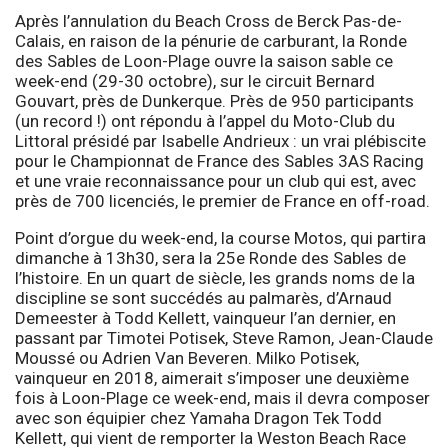
Après l’annulation du Beach Cross de Berck Pas-de-
Calais, en raison de la pénurie de carburant, la Ronde
des Sables de Loon-Plage ouvre la saison sable ce
week-end (29-30 octobre), sur le circuit Bernard
Gouvart, près de Dunkerque. Près de 950 participants
(un record !) ont répondu à l’appel du Moto-Club du
Littoral présidé par Isabelle Andrieux : un vrai plébiscite
pour le Championnat de France des Sables 3AS Racing
et une vraie reconnaissance pour un club qui est, avec
près de 700 licenciés, le premier de France en off-road.
Point d’orgue du week-end, la course Motos, qui partira
dimanche à 13h30, sera la 25e Ronde des Sables de
l’histoire. En un quart de siècle, les grands noms de la
discipline se sont succédés au palmarès, d’Arnaud
Demeester à Todd Kellett, vainqueur l’an dernier, en
passant par Timotei Potisek, Steve Ramon, Jean-Claude
Moussé ou Adrien Van Beveren. Milko Potisek,
vainqueur en 2018, aimerait s’imposer une deuxième
fois à Loon-Plage ce week-end, mais il devra composer
avec son équipier chez Yamaha Dragon Tek Todd
Kellett, qui vient de remporter la Weston Beach Race