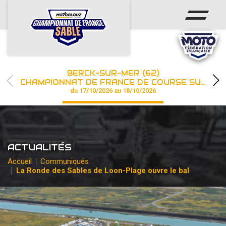
ACCUEIL
ACTUS
CALENDRIER
BERCK-SUR-MER (62)
CHAMPIONNAT
CHAMPIONNAT DE FRANCE DE COURSE SUR SABLE
du 17/10/2026 au 18/10/2026
RÉSULTATS
PHOTOS / WEB TV
ACTUALITÉS
PARTENAIRES
Accueil
Communiqués
La Ronde des Sables de Loon-Plage ouvre le bal
les engagements