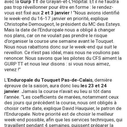
avec la
Gurp TT
de Grayan-et-L’Hôpital. Et il ne faudra
pas trop réveillonner pour être en forme : le rendez-
vous est fixé aux
2 et 3 janvier
! “Nous avions identifié
le week-end du 16-17 janvier en priorité, explique
Christophe Demougeot, le président du MC des Esteys.
Mais la date de l’Enduropale nous a obligé à changer
nos plans, car on ne voulait pas prendre le risque
d’organiser la course une semaine avant le Touquet.
Nous nous rabattons donc sur le week-end qui suit le
reveillon. Ce n’est pas idéal, mais nous ne voulions pas
renoncer. Nous savons que les pilotes du CFS aiment la
GURP TT et nous leur disons : si vous nous aimez,
venez !”
L’
Enduropale du Touquet Pas-de-Calais
, dernière
épreuve de la saison, aura donc lieu
les 23 et 24
janvier
. Jamais la course n’avait eu lieu si tôt dans
l’année. “Les coefficients de marées, notamment ceux
des jours qui précèdent la course, nous ont obligés à
choisir cette date, explique David Hauquier, le patron de
l’Enduropale. Notre priorité est de choisir le meilleur
week-end possible, afin que les services techniques, qui
travaillent pendant 4 semaines, puissent préparer la