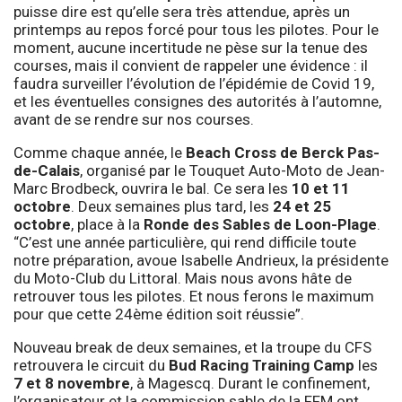
puisse dire est qu’elle sera très attendue, après un
printemps au repos forcé pour tous les pilotes. Pour le
moment, aucune incertitude ne pèse sur la tenue des
courses, mais il convient de rappeler une évidence : il
faudra surveiller l’évolution de l’épidémie de Covid 19,
et les éventuelles consignes des autorités à l’automne,
avant de se rendre sur nos courses.
Comme chaque année, le
Beach Cross de Berck Pas-
de-Calais
, organisé par le Touquet Auto-Moto de Jean-
Marc Brodbeck, ouvrira le bal. Ce sera les
10 et 11
octobre
. Deux semaines plus tard, les
24 et 25
octobre
, place à la
Ronde des Sables de Loon-Plage
.
“C’est une année particulière, qui rend difficile toute
notre préparation, avoue Isabelle Andrieux, la présidente
du Moto-Club du Littoral. Mais nous avons hâte de
retrouver tous les pilotes. Et nous ferons le maximum
pour que cette 24ème édition soit réussie”.
Nouveau break de deux semaines, et la troupe du CFS
retrouvera le circuit du
Bud Racing Training Camp
les
7 et 8 novembre
, à Magescq. Durant le confinement,
l’organisateur et la commission sable de la FFM ont