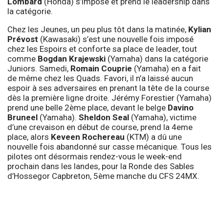
Lombard
(Honda) s’impose et prend le leadership dans
la catégorie.
Chez les Jeunes, un peu plus tôt dans la matinée,
Kylian
Prévost
(Kawasaki) s’est une nouvelle fois imposé
chez les Espoirs et conforte sa place de leader, tout
comme
Bogdan Krajewski
(Yamaha) dans la catégorie
Juniors. Samedi,
Romain Couprie
(Yamaha) en a fait
de même chez les Quads. Favori, il n’a laissé aucun
espoir à ses adversaires en prenant la tête de la course
dès la première ligne droite. Jérémy Forestier (Yamaha)
prend une belle 2ème place, devant le belge
Davino
Bruneel
(Yamaha).
Sheldon Seal
(Yamaha), victime
d’une crevaison en début de course, prend la 4eme
place, alors
Keveen Rochereau
(KTM) a dû une
nouvelle fois abandonné sur casse mécanique. Tous les
pilotes ont désormais rendez-vous le week-end
prochain dans les landes, pour la Ronde des Sables
d’Hossegor Capbreton, 5ème manche du CFS 24MX.