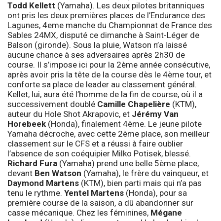
Todd Kellett
(Yamaha). Les deux pilotes britanniques
ont pris les deux premières places de l’Endurance des
Lagunes, 4eme manche du Championnat de France des
Sables 24MX, disputé ce dimanche à Saint-Léger de
Balson (gironde). Sous la pluie, Watson n’a laissé
aucune chance à ses adversaires après 2h30 de
course. Il s’impose ici pour la 2ème année consécutive,
après avoir pris la tête de la course dès le 4ème tour, et
conforte sa place de leader au classement général.
Kellet, lui, aura été l’homme de la fin de course, où il a
successivement doublé
Camille Chapelière
(KTM),
auteur du Hole Shot Akrapovic, et
Jérémy Van
Horebeek
(Honda), finalement 4ème. Le jeune pilote
Yamaha décroche, avec cette 2ème place, son meilleur
classement sur le CFS et a réussi à faire oublier
l’absence de son coéquipier Milko Potisek, blessé.
Richard Fura
(Yamaha) prend une belle 5ème place,
devant
Ben Watson
(Yamaha), le frère du vainqueur, et
Daymond Martens
(KTM), bien parti mais qui n’a pas
tenu le rythme.
Yentel Martens
(Honda), pour sa
première course de la saison, a dû abandonner sur
casse mécanique. Chez les féminines,
Mégane