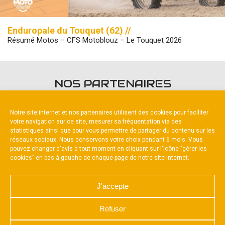
Enduropale du Touquet (62) //
Résumé Motos – CFS Motoblouz – Le Touquet 2026
NOS PARTENAIRES
Notre site internet et nos partenaires utilisent des cookies pour faciliter
votre navigation sur ce site, mesurer sa fréquentation via des
statistiques ainsi que pour vous permettre de partager du contenu sur les
réseaux sociaux. Nous conservons votre choix pendant 6 mois. Vous
pouvez changer d'avis à tout moment en cliquant sur l'icône "gérer les
Partenaire constructeur
cookies" en bas à gauche de chaque page de notre site internet.
J'accepte
Refuser
NOUS CONTACTER
MENTIONS LÉGALES