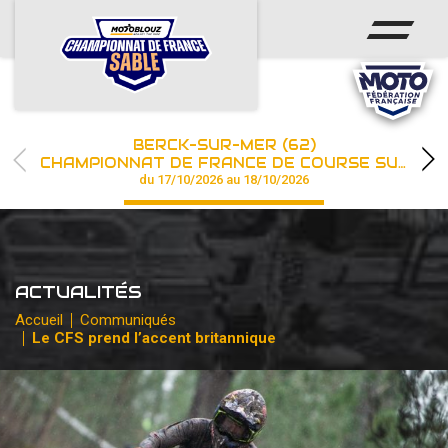
ACCUEIL
ACTUS
CALENDRIER
BERCK-SUR-MER (62)
CHAMPIONNAT
CHAMPIONNAT DE FRANCE DE COURSE SUR SABLE
du 17/10/2026 au 18/10/2026
RÉSULTATS
PHOTOS / WEB TV
ACTUALITÉS
PARTENAIRES
Accueil
Communiqués
Le CFS prend l’accent britannique
les engagements