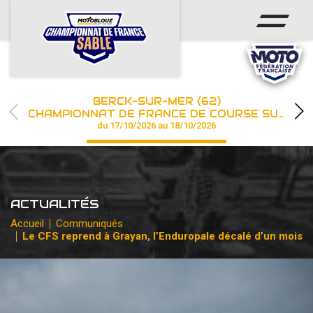
ACCUEIL
ACTUS
CALENDRIER
BERCK-SUR-MER (62)
CHAMPIONNAT
CHAMPIONNAT DE FRANCE DE COURSE SUR SABLE
du 17/10/2026 au 18/10/2026
RÉSULTATS
PHOTOS / WEB TV
ACTUALITÉS
PARTENAIRES
Accueil
Communiqués
Le CFS reprend à Grayan, l’Enduropale décalé d’un mois
les engagements