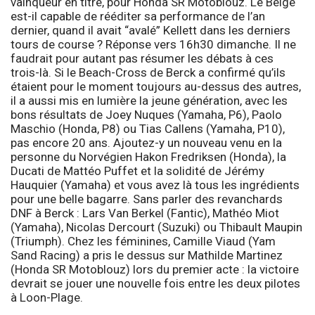
vainqueur en titre, pour Honda SR Motoblouz. Le Belge
est-il capable de rééditer sa performance de l’an
dernier, quand il avait “avalé” Kellett dans les derniers
tours de course ? Réponse vers 16h30 dimanche. Il ne
faudrait pour autant pas résumer les débats à ces
trois-là. Si le Beach-Cross de Berck a confirmé qu’ils
étaient pour le moment toujours au-dessus des autres,
il a aussi mis en lumière la jeune génération, avec les
bons résultats de Joey Nuques (Yamaha, P6), Paolo
Maschio (Honda, P8) ou Tias Callens (Yamaha, P10),
pas encore 20 ans. Ajoutez-y un nouveau venu en la
personne du Norvégien Hakon Fredriksen (Honda), la
Ducati de Mattéo Puffet et la solidité de Jérémy
Hauquier (Yamaha) et vous avez là tous les ingrédients
pour une belle bagarre. Sans parler des revanchards
DNF à Berck : Lars Van Berkel (Fantic), Mathéo Miot
(Yamaha), Nicolas Dercourt (Suzuki) ou Thibault Maupin
(Triumph). Chez les féminines, Camille Viaud (Yam
Sand Racing) a pris le dessus sur Mathilde Martinez
(Honda SR Motoblouz) lors du premier acte : la victoire
devrait se jouer une nouvelle fois entre les deux pilotes
à Loon-Plage.