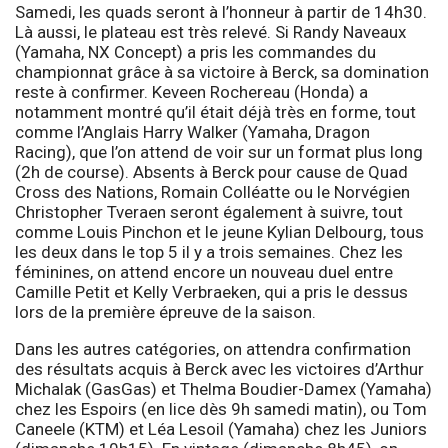
Samedi, les quads seront à l’honneur à partir de 14h30.
Là aussi, le plateau est très relevé. Si Randy Naveaux
(Yamaha, NX Concept) a pris les commandes du
championnat grâce à sa victoire à Berck, sa domination
reste à confirmer. Keveen Rochereau (Honda) a
notamment montré qu’il était déjà très en forme, tout
comme l’Anglais Harry Walker (Yamaha, Dragon
Racing), que l’on attend de voir sur un format plus long
(2h de course). Absents à Berck pour cause de Quad
Cross des Nations, Romain Colléatte ou le Norvégien
Christopher Tveraen seront également à suivre, tout
comme Louis Pinchon et le jeune Kylian Delbourg, tous
les deux dans le top 5 il y a trois semaines. Chez les
féminines, on attend encore un nouveau duel entre
Camille Petit et Kelly Verbraeken, qui a pris le dessus
lors de la première épreuve de la saison.
Dans les autres catégories, on attendra confirmation
des résultats acquis à Berck avec les victoires d’Arthur
Michalak (GasGas) et Thelma Boudier-Damex (Yamaha)
chez les Espoirs (en lice dès 9h samedi matin), ou Tom
Caneele (KTM) et Léa Lesoil (Yamaha) chez les Juniors