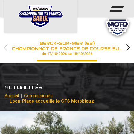
ACCUEIL
ACTUS
CALENDRIER
BERCK-SUR-MER (62)
CHAMPIONNAT
CHAMPIONNAT DE FRANCE DE COURSE SUR SABLE
du 17/10/2026 au 18/10/2026
RÉSULTATS
PHOTOS / WEB TV
ACTUALITÉS
PARTENAIRES
Accueil
Communiqués
Loon-Plage accueille le CFS Motoblouz
les engagements