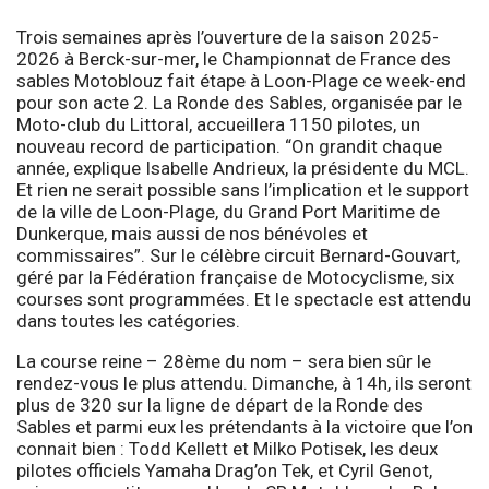
Trois semaines après l’ouverture de la saison 2025-
2026 à Berck-sur-mer, le Championnat de France des
sables Motoblouz fait étape à Loon-Plage ce week-end
pour son acte 2. La Ronde des Sables, organisée par le
Moto-club du Littoral, accueillera 1150 pilotes, un
nouveau record de participation. “On grandit chaque
année, explique Isabelle Andrieux, la présidente du MCL.
Et rien ne serait possible sans l’implication et le support
de la ville de Loon-Plage, du Grand Port Maritime de
Dunkerque, mais aussi de nos bénévoles et
commissaires”. Sur le célèbre circuit Bernard-Gouvart,
géré par la Fédération française de Motocyclisme, six
courses sont programmées. Et le spectacle est attendu
dans toutes les catégories.
La course reine – 28ème du nom – sera bien sûr le
rendez-vous le plus attendu. Dimanche, à 14h, ils seront
plus de 320 sur la ligne de départ de la Ronde des
Sables et parmi eux les prétendants à la victoire que l’on
connait bien : Todd Kellett et Milko Potisek, les deux
pilotes officiels Yamaha Drag’on Tek, et Cyril Genot,