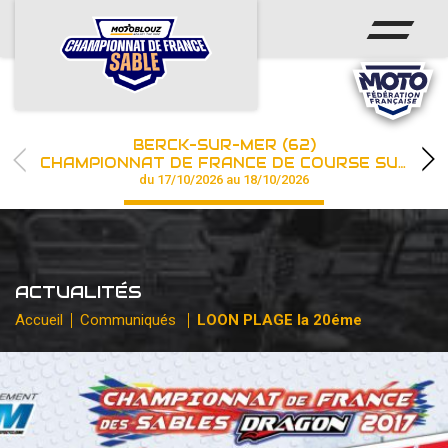
ACCUEIL
ACTUS
CALENDRIER
BERCK-SUR-MER (62)
CHAMPIONNAT
CHAMPIONNAT DE FRANCE DE COURSE SUR SABLE
du 17/10/2026 au 18/10/2026
RÉSULTATS
PHOTOS / WEB TV
ACTUALITÉS
PARTENAIRES
Accueil
Communiqués
LOON PLAGE la 20éme
les engagements