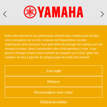
Partenaire constructeur
Notre site internet et nos partenaires utilisent des cookies pour faciliter
votre navigation sur ce site, mesurer sa fréquentation via des
statistiques ainsi que pour vous permettre de partager du contenu sur les
réseaux sociaux. Nous conservons votre choix pendant 6 mois. Vous
pouvez changer d'avis à tout moment en cliquant sur l'icône "gérer les
cookies" en bas à gauche de chaque page de notre site internet.
NOUS CONTACTER
MENTIONS LÉGALES
CHARTE DE CONFIDENTIALITÉ
POLITIQUE D’UTILISATION DES COOKIES
J'accepte
RÉALISÉ PAR L’AGENCE WEB A3 WEB
Refuser
Personnaliser mes choix
Appuyez sur le bouton partager en bas de votre
Politique de cookies
navigateur, puis sur "Sur l'écran d'accueil" pour obtenir le