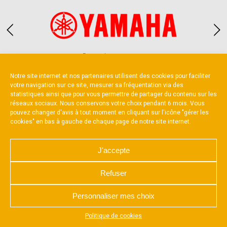
Partenaire constructeur
Notre site internet et nos partenaires utilisent des cookies pour faciliter
votre navigation sur ce site, mesurer sa fréquentation via des
statistiques ainsi que pour vous permettre de partager du contenu sur les
réseaux sociaux. Nous conservons votre choix pendant 6 mois. Vous
pouvez changer d'avis à tout moment en cliquant sur l'icône "gérer les
cookies" en bas à gauche de chaque page de notre site internet.
NOUS CONTACTER
MENTIONS LÉGALES
CHARTE DE CONFIDENTIALITÉ
POLITIQUE D’UTILISATION DES COOKIES
J'accepte
RÉALISÉ PAR L’AGENCE WEB A3 WEB
Refuser
Personnaliser mes choix
Appuyez sur le bouton partager en bas de votre
Politique de cookies
navigateur, puis sur "Sur l'écran d'accueil" pour obtenir le