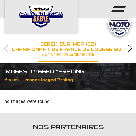
ACCUEIL
ACTUS
CALENDRIER
BERCK-SUR-MER (62)
CHAMPIONNAT
CHAMPIONNAT DE FRANCE DE COURSE SUR SABLE
du 17/10/2026 au 18/10/2026
RÉSULTATS
IMAGES TAGGED "FRHLING"
PHOTOS / WEB TV
Accueil
Images tagged "frhling"
PARTENAIRES
no images were found
les engagements
NOS PARTENAIRES