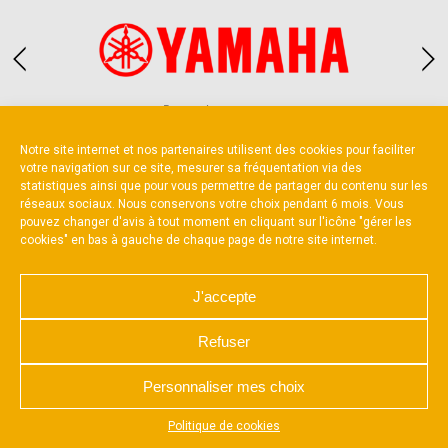
Partenaire constructeur
Notre site internet et nos partenaires utilisent des cookies pour faciliter
votre navigation sur ce site, mesurer sa fréquentation via des
statistiques ainsi que pour vous permettre de partager du contenu sur les
réseaux sociaux. Nous conservons votre choix pendant 6 mois. Vous
pouvez changer d'avis à tout moment en cliquant sur l'icône "gérer les
cookies" en bas à gauche de chaque page de notre site internet.
NOUS CONTACTER
MENTIONS LÉGALES
CHARTE DE CONFIDENTIALITÉ
POLITIQUE D’UTILISATION DES COOKIES
J'accepte
RÉALISÉ PAR L’AGENCE WEB A3 WEB
Refuser
Personnaliser mes choix
Appuyez sur le bouton partager en bas de votre
Politique de cookies
navigateur, puis sur "Sur l'écran d'accueil" pour obtenir le