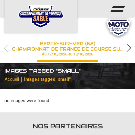
ACCUEIL
ACTUS
CALENDRIER
BERCK-SUR-MER (62)
CHAMPIONNAT
CHAMPIONNAT DE FRANCE DE COURSE SUR SABLE
du 17/10/2026 au 18/10/2026
RÉSULTATS
IMAGES TAGGED "SMALL"
PHOTOS / WEB TV
Accueil
Images tagged "small"
PARTENAIRES
no images were found
les engagements
NOS PARTENAIRES