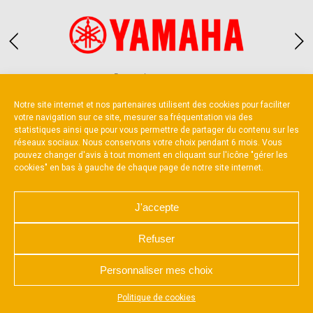
Partenaire constructeur
Notre site internet et nos partenaires utilisent des cookies pour faciliter
votre navigation sur ce site, mesurer sa fréquentation via des
statistiques ainsi que pour vous permettre de partager du contenu sur les
réseaux sociaux. Nous conservons votre choix pendant 6 mois. Vous
pouvez changer d'avis à tout moment en cliquant sur l'icône "gérer les
cookies" en bas à gauche de chaque page de notre site internet.
NOUS CONTACTER
MENTIONS LÉGALES
CHARTE DE CONFIDENTIALITÉ
POLITIQUE D’UTILISATION DES COOKIES
J'accepte
RÉALISÉ PAR L’AGENCE WEB A3 WEB
Refuser
Personnaliser mes choix
Appuyez sur le bouton partager en bas de votre
Politique de cookies
navigateur, puis sur "Sur l'écran d'accueil" pour obtenir le