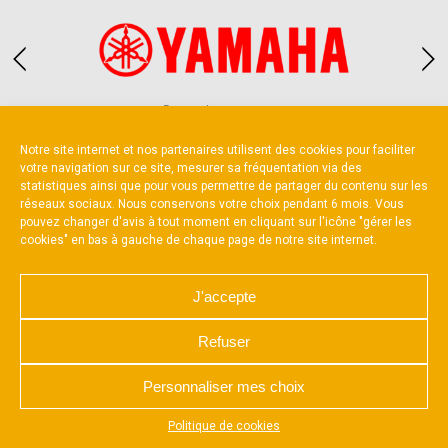
Partenaire constructeur
Notre site internet et nos partenaires utilisent des cookies pour faciliter
votre navigation sur ce site, mesurer sa fréquentation via des
statistiques ainsi que pour vous permettre de partager du contenu sur les
réseaux sociaux. Nous conservons votre choix pendant 6 mois. Vous
pouvez changer d'avis à tout moment en cliquant sur l'icône "gérer les
cookies" en bas à gauche de chaque page de notre site internet.
NOUS CONTACTER
MENTIONS LÉGALES
CHARTE DE CONFIDENTIALITÉ
POLITIQUE D’UTILISATION DES COOKIES
J'accepte
RÉALISÉ PAR L’AGENCE WEB A3 WEB
Refuser
Personnaliser mes choix
Appuyez sur le bouton partager en bas de votre
Politique de cookies
navigateur, puis sur "Sur l'écran d'accueil" pour obtenir le