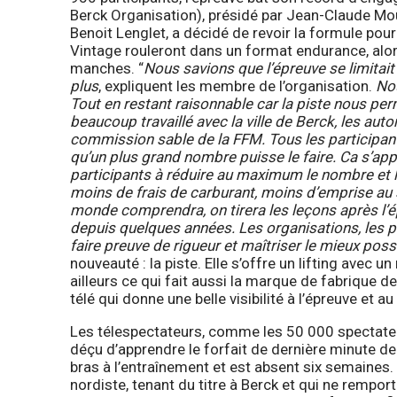
Berck Organisation), présidé par Jean-Claude Mous
Benoit Lenglet, a décidé de revoir la formule pour
Vintage rouleront dans un format endurance, alo
manches. “
Nous savions que l’épreuve se limitait
plus
, expliquent les membre de l’organisation.
No
Tout en restant raisonnable car la piste nous per
beaucoup travaillé avec la ville de Berck, les aut
commission sable de la FFM. Tous les participan
qu’un plus grand nombre puisse le faire. Ca s’app
participants à réduire au maximum le nombre et la t
moins de frais de carburant, moins d’emprise au 
monde comprendra, on tirera les leçons après l’é
depuis quelques années. Les organisations, les p
faire preuve de rigueur et maîtriser le mieux pos
nouveauté : la piste. Elle s’offre un lifting avec
ailleurs ce qui fait aussi la marque de fabrique d
télé qui donne une belle visibilité à l’épreuve et 
Les télespectateurs, comme les 50 000 spectateu
déçu d’apprendre le forfait de dernière minute de 
bras à l’entraînement et est absent six semaine
nordiste, tenant du titre à Berck et qui ne rempo