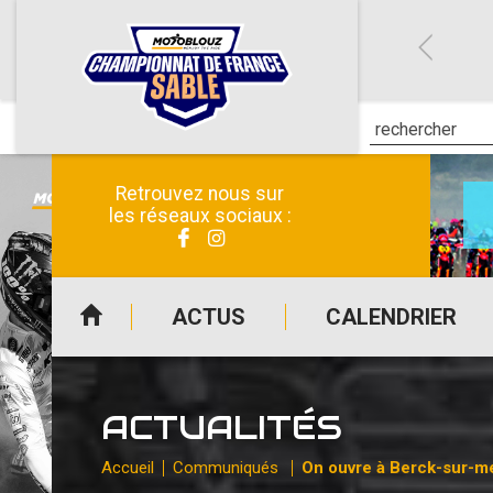
Retrouvez nous sur
les réseaux sociaux :
ACTUS
CALENDRIER
ACTUALITÉS
Accueil
Communiqués
On ouvre à Berck-sur-me