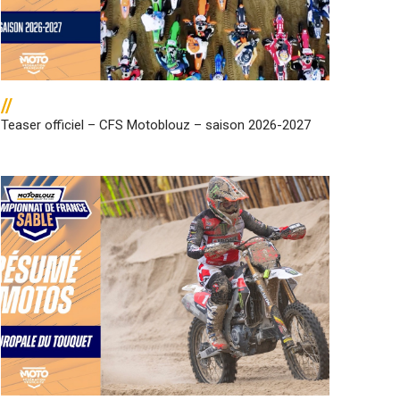
//
Teaser officiel – CFS Motoblouz – saison 2026-2027