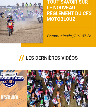
TOUT SAVOIR SUR
LE NOUVEAU
RÈGLEMENT DU CFS
MOTOBLOUZ
Communiqués
01.07.26
LES DERNIÈRES VIDÉOS