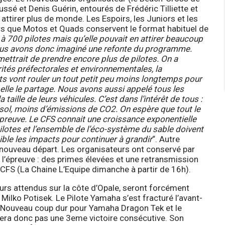
sé et Denis Guérin, entourés de Frédéric Tilliette et
 attirer plus de monde. Les Espoirs, les Juniors et les
rs que Motos et Quads conservent le format habituel de
 à 700 pilotes mais qu’elle pouvait en attirer beaucoup
us avons donc imaginé une refonte du programme.
mettrait de prendre encore plus de pilotes. On a
orités préfectorales et environnementales, la
ts vont rouler un tout petit peu moins longtemps pour
elle le partage. Nous avons aussi appelé tous les
aille de leurs véhicules. C’est dans l’intérêt de tous :
sol, moins d’émissions de CO2. On espère que tout le
preuve. Le CFS connait une croissance exponentielle
ilotes et l’ensemble de l’éco-système du sable doivent
sible les impacts pour continuer à grandir
“. Autre
 un nouveau départ. Les organisateurs ont conservé par
e l’épreuve : des primes élevées et une retransmission
au CFS (La Chaine L’Equipe dimanche à partir de 16h).
rs attendus sur la côte d’Opale, seront forcément
Milko Potisek. Le Pilote Yamaha s’est fracturé l’avant-
s. Nouveau coup dur pour Yamaha Dragon Tek et le
rtera donc pas une 3eme victoire consécutive. Son