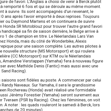
igure de favori. L’Anglais a choisi de venir à Berck plutôt
déjà remporté 6 fois et qui se déroule au même moment.
nt à suivre. Ils sont accompagnés d’un revenant, le
10 ans après l’avoir emporté à deux reprises. Toujours
uier ou Daymond Martens et on continuera de suivre
am Honda SR Motoblouz pour trouver l’autre grand favori
 handicapé sa fin de saison dernière, le Belge arrive à
ro 1 de champion en titre. Le Néerlandais Lars Van
chez Honda, mais du côté de Wonderbike, Alexis
a repique pour une saison complète. Les autres pilotes à
e nouvelle structure (MS Motorsport) et qui roulera
elière (CC Motorsport) sur KTM ou le Néerlandais
, Amandine Verstappen (Yamaha) fera à nouveau figure
ser avec Mathilde Denis (Fantic) mais aussi avec une
m Sand Racing).
s saisons sont fidèles au poste. A commencer par celui
ge Randy Naveaux. Sur Yamaha, il sera le grandissime
eveen Rochereau (Honda) avait réalisé une formidable
s aussi Jérémy Forestier (Yamaha) seront surement aux
 Tveraen (PSR by Racing). Chez les féminines, on voit
n. A noter : les quads rouleront le samedi à Berck, lors
anches de 20 minutes).