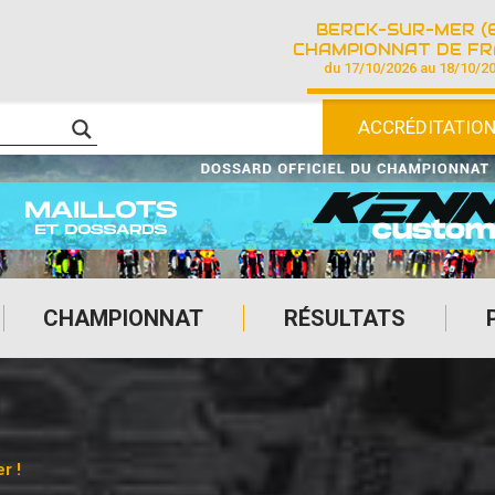
BERCK-SUR-MER (
CHAMPIONNAT DE FRANCE DE COURSE SU
du 17/10/2026 au 18/10/2
ACCRÉDITATIO
CHAMPIONNAT
RÉSULTATS
r !