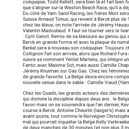
coéquipier, Todd Kellett, sera bien là et fait bien f
que s’aligner sur la Weston Beach Race, qu’il a 
Du côté de Yam Sand Racing, les frères Miot sero
Suisse Arnaud Tonus, qui revient à Berck plus de 
chez les bleus, on note l’arrivée de Jérémy Hauq
Valentin Madoulaud. Il faut se tourner vers le te
: Cyril Genot. Remis de sa blessure au genou qui a
Berck en grande forme et avec la plaque de numé
Berkel sera à nouveau son coéquipier. Toujours 
Collignon fait son arrivée, alors que Richard Fur
suivre se nomment Yentel Martens, qui intègre un
Fantic avec Maxime Sot, mais aussi Camille Chap
Jérémy Knuiman sur Gas Gas. Chez les féminines
de grande favorite. La Belge devra encore compo
nouvelle venue dans le sable : Camille Viaud (Ya
Chez les Quads, les grands acteurs des dernière
qui domine la discipline depuis deux ans : le Bel
favori mais on se souviendra que l’an dernier, K
course à Berck. Antoine Cheurlin (laeger’s) mai
avant-poste, tout comme le Norvégien Christopher
mal qui pourrait inquiéter la Belge Kelly Verbraeke
de deux manches de 30 minutes (et non plus 3 m