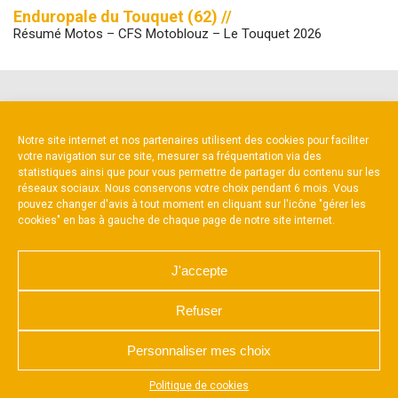
Enduropale du Touquet (62) //
Résumé Motos – CFS Motoblouz – Le Touquet 2026
NOS PARTENAIRES
Notre site internet et nos partenaires utilisent des cookies pour faciliter
votre navigation sur ce site, mesurer sa fréquentation via des
statistiques ainsi que pour vous permettre de partager du contenu sur les
réseaux sociaux. Nous conservons votre choix pendant 6 mois. Vous
pouvez changer d'avis à tout moment en cliquant sur l'icône "gérer les
cookies" en bas à gauche de chaque page de notre site internet.
Partenaire constructeur
J'accepte
Refuser
Personnaliser mes choix
NOUS CONTACTER
MENTIONS LÉGALES
CHARTE DE CONFIDENTIALITÉ
POLITIQUE D’UTILISATION DES COOKIES
Appuyez sur le bouton partager en bas de votre
Politique de cookies