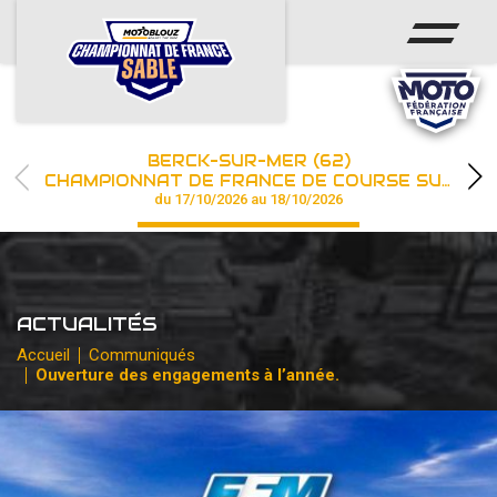
ACCUEIL
ACTUS
CALENDRIER
BERCK-SUR-MER (62)
CHAMPIONNAT
CHAMPIONNAT DE FRANCE DE COURSE SUR SABLE
du 17/10/2026 au 18/10/2026
RÉSULTATS
PHOTOS / WEB TV
ACTUALITÉS
PARTENAIRES
Accueil
Communiqués
Ouverture des engagements à l’année.
les engagements