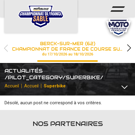
ACCUEIL
ACTUS
CALENDRIER
BERCK-SUR-MER (62)
CHAMPIONNAT
CHAMPIONNAT DE FRANCE DE COURSE SUR SABLE
du 17/10/2026 au 18/10/2026
RÉSULTATS
ACTUALITÉS
PHOTOS / WEB TV
/PILOT_CATEGORY/SUPERBIKE/
Accueil
Accueil
Superbike
PARTENAIRES
Désolé, aucun post ne correspond à vos critères.
TOUTES
COMMUNIQUÉS
DIVERS
FFM INSTITUTIONNEL
les engagements
NOS PARTENAIRES