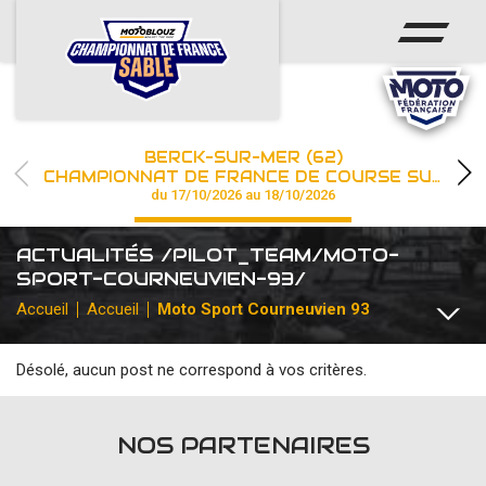
ACCUEIL
ACTUS
CALENDRIER
BERCK-SUR-MER (62)
CHAMPIONNAT
CHAMPIONNAT DE FRANCE DE COURSE SUR SABLE
du 17/10/2026 au 18/10/2026
RÉSULTATS
ACTUALITÉS /PILOT_TEAM/MOTO-
PHOTOS / WEB TV
SPORT-COURNEUVIEN-93/
Accueil
Accueil
Moto Sport Courneuvien 93
PARTENAIRES
Désolé, aucun post ne correspond à vos critères.
TOUTES
COMMUNIQUÉS
DIVERS
FFM INSTITUTIONNEL
les engagements
NOS PARTENAIRES