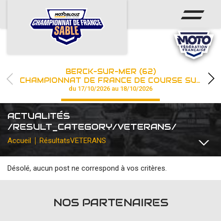
ACCUEIL
ACTUS
CALENDRIER
BERCK-SUR-MER (62)
CHAMPIONNAT
CHAMPIONNAT DE FRANCE DE COURSE SUR SABLE
du 17/10/2026 au 18/10/2026
RÉSULTATS
ACTUALITÉS
PHOTOS / WEB TV
/RESULT_CATEGORY/VETERANS/
Accueil
Résultats
VETERANS
PARTENAIRES
Désolé, aucun post ne correspond à vos critères.
TOUTES
COMMUNIQUÉS
DIVERS
FFM INSTITUTIONNEL
les engagements
NOS PARTENAIRES