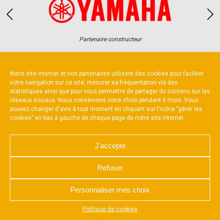
Partenaire constructeur
Notre site internet et nos partenaires utilisent des cookies pour faciliter
votre navigation sur ce site, mesurer sa fréquentation via des
statistiques ainsi que pour vous permettre de partager du contenu sur les
réseaux sociaux. Nous conservons votre choix pendant 6 mois. Vous
NOUS CONTACTER
MENTIONS LÉGALES
pouvez changer d'avis à tout moment en cliquant sur l'icône "gérer les
CHARTE DE CONFIDENTIALITÉ
cookies" en bas à gauche de chaque page de notre site internet.
POLITIQUE D’UTILISATION DES COOKIES
RÉALISÉ PAR L’AGENCE WEB A3 WEB
J'accepte
Refuser
Personnaliser mes choix
Appuyez sur le bouton partager en bas de votre
Politique de cookies
navigateur, puis sur "Sur l'écran d'accueil" pour obtenir le