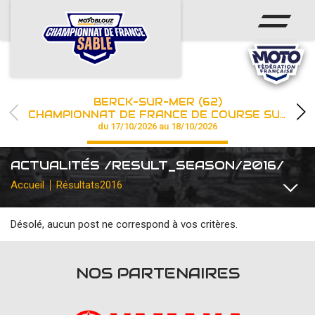
ACCUEIL
ACTUS
CALENDRIER
BERCK-SUR-MER (62)
CHAMPIONNAT
CHAMPIONNAT DE FRANCE DE COURSE SUR SABLE
du 17/10/2026 au 18/10/2026
RÉSULTATS
ACTUALITÉS /RESULT_SEASON/2016/
PHOTOS / WEB TV
Accueil
Résultats
2016
PARTENAIRES
Désolé, aucun post ne correspond à vos critères.
TOUTES
COMMUNIQUÉS
DIVERS
FFM INSTITUTIONNEL
les engagements
NOS PARTENAIRES