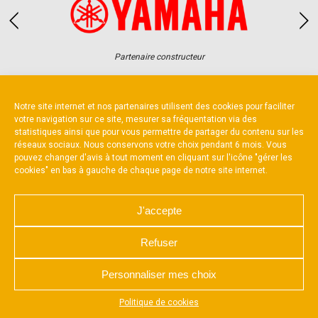
Partenaire constructeur
Notre site internet et nos partenaires utilisent des cookies pour faciliter
votre navigation sur ce site, mesurer sa fréquentation via des
statistiques ainsi que pour vous permettre de partager du contenu sur les
réseaux sociaux. Nous conservons votre choix pendant 6 mois. Vous
NOUS CONTACTER
MENTIONS LÉGALES
pouvez changer d'avis à tout moment en cliquant sur l'icône "gérer les
CHARTE DE CONFIDENTIALITÉ
cookies" en bas à gauche de chaque page de notre site internet.
POLITIQUE D’UTILISATION DES COOKIES
RÉALISÉ PAR L’AGENCE WEB A3 WEB
J'accepte
Refuser
Personnaliser mes choix
Appuyez sur le bouton partager en bas de votre
Politique de cookies
navigateur, puis sur "Sur l'écran d'accueil" pour obtenir le