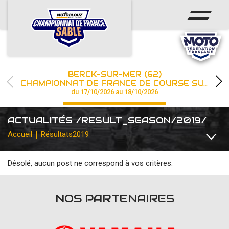
ACCUEIL
ACTUS
CALENDRIER
BERCK-SUR-MER (62)
CHAMPIONNAT
CHAMPIONNAT DE FRANCE DE COURSE SUR SABLE
du 17/10/2026 au 18/10/2026
RÉSULTATS
ACTUALITÉS /RESULT_SEASON/2019/
PHOTOS / WEB TV
Accueil
Résultats
2019
PARTENAIRES
Désolé, aucun post ne correspond à vos critères.
TOUTES
COMMUNIQUÉS
DIVERS
FFM INSTITUTIONNEL
les engagements
NOS PARTENAIRES