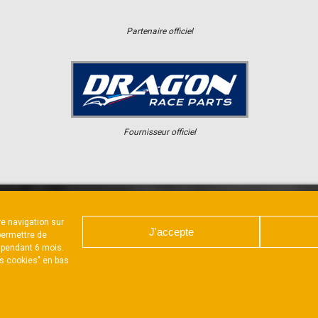
Partenaire officiel
Fournisseur officiel
tre navigation sur
ER
CHAMPIONNAT
RÉSULTATS
J'accepte
permettre de
 pendant 6 mois.
es cookies" en bas
ARTE DE CONFIDENTIALITÉ
POLITIQUE D’UTILISATION DES 