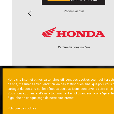
Partenaire titre
Partenaire constructeur
Notre site internet et nos partenaires utilisent des cookies pour faciliter vo
ACCUEIL
ACTUS
CALENDRI
ce site, mesurer sa fréquentation via des statistiques ainsi que pour vous 
partager du contenu sur les réseaux sociaux. Nous conservons votre choix
Vous pouvez changer d'avis à tout moment en cliquant sur l'icône "gérer l
à gauche de chaque page de notre site internet.
NOUS CONTACTER
MENTIONS LÉGALES
CH
Politique de cookies