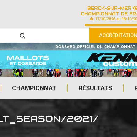
BERCK-SUR-MER (
CHAMPIONNAT DE FRANCE DE COURSE SU
du 17/10/2026 au 18/10/2
ACCRÉDITATIO
CHAMPIONNAT
RÉSULTATS
LT_SEASON/2021/