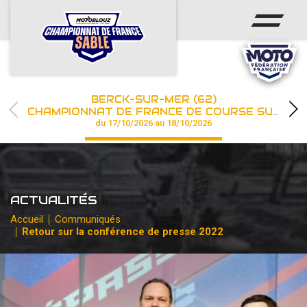
ACCUEIL
ACTUS
CALENDRIER
BERCK-SUR-MER (62)
CHAMPIONNAT
CHAMPIONNAT DE FRANCE DE COURSE SUR SABLE
du 17/10/2026 au 18/10/2026
RÉSULTATS
PHOTOS / WEB TV
ACTUALITÉS
PARTENAIRES
Accueil
Communiqués
Retour sur la conférence de presse 2022
les engagements