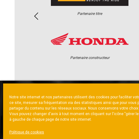
Partenaire titre
Partenaire constructeur
Notre site internet et nos partenaires utilisent des cookies pour faciliter vo
ACCUEIL
ACTUS
CALENDRI
ce site, mesurer sa fréquentation via des statistiques ainsi que pour vous 
partager du contenu sur les réseaux sociaux. Nous conservons votre choix
Vous pouvez changer d'avis à tout moment en cliquant sur l'icône "gérer l
à gauche de chaque page de notre site internet.
NOUS CONTACTER
MENTIONS LÉGALES
CH
Politique de cookies