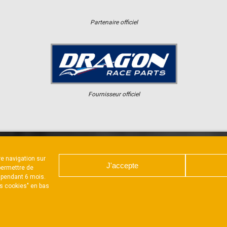
Partenaire officiel
Fournisseur officiel
tre navigation sur
ER
CHAMPIONNAT
RÉSULTATS
J'accepte
permettre de
 pendant 6 mois.
es cookies" en bas
ARTE DE CONFIDENTIALITÉ
POLITIQUE D’UTILISATION DES 