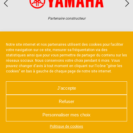
Partenaire constructeur
Notre site internet et nos partenaires utilisent des cookies pour faciliter
votre navigation sur ce site, mesurer sa fréquentation via des
statistiques ainsi que pour vous permettre de partager du contenu sur les
NOUS CONTACTER
MENTIONS LÉGALES
réseaux sociaux. Nous conservons votre choix pendant 6 mois. Vous
CHARTE DE CONFIDENTIALITÉ
pouvez changer d'avis à tout moment en cliquant sur l'icône "gérer les
POLITIQUE D’UTILISATION DES COOKIES
cookies" en bas à gauche de chaque page de notre site internet.
RÉALISÉ PAR L’AGENCE WEB A3 WEB
J'accepte
Refuser
Personnaliser mes choix
Appuyez sur le bouton partager en bas de votre
Politique de cookies
navigateur, puis sur "Sur l'écran d'accueil" pour obtenir le