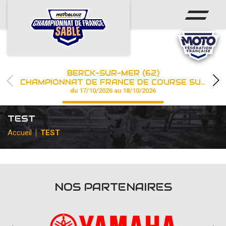
ACCUEIL
ACTUS
CALENDRIER
BERCK-SUR-MER (62)
CHAMPIONNAT
CHAMPIONNAT DE FRANCE DE COURSE SUR SABLE
du 17/10/2026 au 18/10/2026
RÉSULTATS
TEST
PHOTOS / WEB TV
Accueil
TEST
PARTENAIRES
NOS PARTENAIRES
les engagements