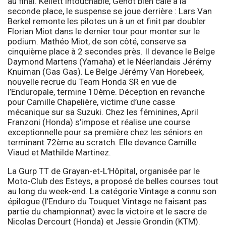
au final. Kellett intouchable, Genot bien calé à la
seconde place, le suspense se joue derrière : Lars Van
Berkel remonte les pilotes un à un et finit par doubler
Florian Miot dans le dernier tour pour monter sur le
podium. Mathéo Miot, de son côté, conserve sa
cinquième place à 2 secondes près. Il devance le Belge
Daymond Martens (Yamaha) et le Néerlandais Jérémy
Knuiman (Gas Gas). Le Belge Jérémy Van Horebeek,
nouvelle recrue du Team Honda SR en vue de
l’Enduropale, termine 10ème. Déception en revanche
pour Camille Chapelière, victime d’une casse
mécanique sur sa Suzuki. Chez les féminines, April
Franzoni (Honda) s’impose et réalise une course
exceptionnelle pour sa première chez les séniors en
terminant 72ème au scratch. Elle devance Camille
Viaud et Mathilde Martinez.
La Gurp TT de Grayan-et-L’Hôpital, organisée par le
Moto-Club des Esteys, a proposé de belles courses tout
au long du week-end. La catégorie Vintage a connu son
épilogue (l’Enduro du Touquet Vintage ne faisant pas
partie du championnat) avec la victoire et le sacre de
Nicolas Dercourt (Honda) et Jessie Grondin (KTM).