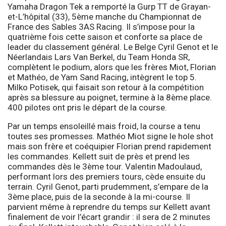
Yamaha Dragon Tek a remporté la Gurp TT de Grayan-
et-L’hôpital (33), 5ème manche du Championnat de
France des Sables 3AS Racing. Il s’impose pour la
quatrième fois cette saison et conforte sa place de
leader du classement général. Le Belge Cyril Genot et le
Néerlandais Lars Van Berkel, du Team Honda SR,
complètent le podium, alors que les frères Miot, Florian
et Mathéo, de Yam Sand Racing, intègrent le top 5.
Milko Potisek, qui faisait son retour à la compétition
après sa blessure au poignet, termine à la 8ème place.
400 pilotes ont pris le départ de la course.
Par un temps ensoleillé mais froid, la course a tenu
toutes ses promesses. Mathéo Miot signe le hole shot
mais son frère et coéquipier Florian prend rapidement
les commandes. Kellett suit de près et prend les
commandes dès le 3ème tour. Valentin Madoulaud,
performant lors des premiers tours, cède ensuite du
terrain. Cyril Genot, parti prudemment, s’empare de la
3ème place, puis de la seconde à la mi-course. Il
parvient même à reprendre du temps sur Kellett avant
finalement de voir l’écart grandir : il sera de 2 minutes