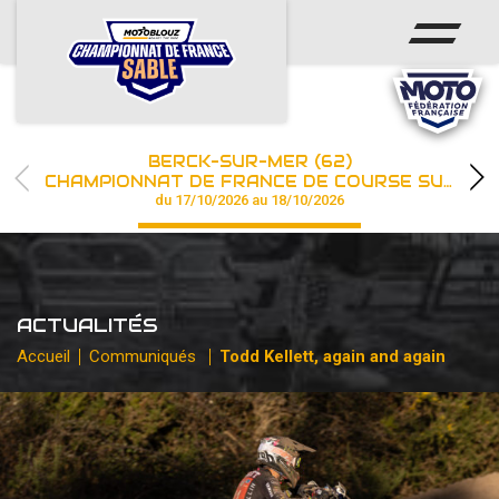
ACCUEIL
ACTUS
CALENDRIER
BERCK-SUR-MER (62)
CHAMPIONNAT
CHAMPIONNAT DE FRANCE DE COURSE SUR SABLE
du 17/10/2026 au 18/10/2026
RÉSULTATS
PHOTOS / WEB TV
ACTUALITÉS
PARTENAIRES
Accueil
Communiqués
Todd Kellett, again and again
les engagements