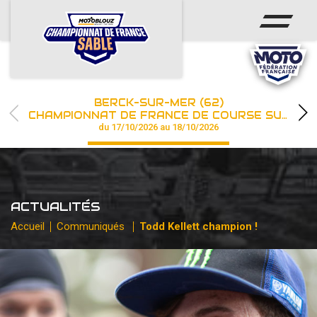
ACCUEIL
ACTUS
CALENDRIER
BERCK-SUR-MER (62)
CHAMPIONNAT
CHAMPIONNAT DE FRANCE DE COURSE SUR SABLE
du 17/10/2026 au 18/10/2026
RÉSULTATS
PHOTOS / WEB TV
ACTUALITÉS
PARTENAIRES
Accueil
Communiqués
Todd Kellett champion !
les engagements