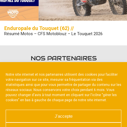
Enduropale du Touquet (62) //
Résumé Motos – CFS Motoblouz – Le Touquet 2026
NOS PARTENAIRES
Notre site internet et nos partenaires utilisent des cookies pour faciliter
votre navigation sur ce site, mesurer sa fréquentation via des
statistiques ainsi que pour vous permettre de partager du contenu sur les
réseaux sociaux. Nous conservons votre choix pendant 6 mois. Vous
pouvez changer d'avis à tout moment en cliquant sur l'icône "gérer les
Partenaire constructeur
cookies" en bas à gauche de chaque page de notre site internet.
J'accepte