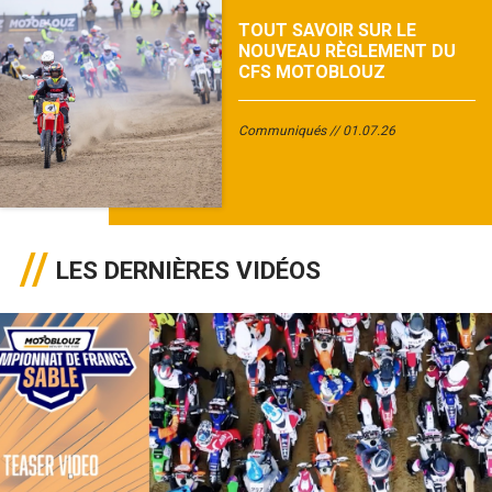
TOUT SAVOIR SUR LE
NOUVEAU RÈGLEMENT DU
CFS MOTOBLOUZ
Communiqués
01.07.26
LES DERNIÈRES VIDÉOS