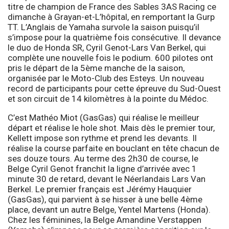
titre de champion de France des Sables 3AS Racing ce
dimanche à Grayan-et-L’hôpital, en remportant la Gurp
TT. L’Anglais de Yamaha survole la saison puisqu’il
s’impose pour la quatrième fois consécutive. Il devance
le duo de Honda SR, Cyril Genot-Lars Van Berkel, qui
complète une nouvelle fois le podium. 600 pilotes ont
pris le départ de la 5ème manche de la saison,
organisée par le Moto-Club des Esteys. Un nouveau
record de participants pour cette épreuve du Sud-Ouest
et son circuit de 14 kilomètres à la pointe du Médoc.
C’est Mathéo Miot (GasGas) qui réalise le meilleur
départ et réalise le hole shot. Mais dès le premier tour,
Kellett impose son rythme et prend les devants. Il
réalise la course parfaite en bouclant en tête chacun de
ses douze tours. Au terme des 2h30 de course, le
Belge Cyril Genot franchit la ligne d’arrivée avec 1
minute 30 de retard, devant le Néerlandais Lars Van
Berkel. Le premier français est Jérémy Hauquier
(GasGas), qui parvient à se hisser à une belle 4ème
place, devant un autre Belge, Yentel Martens (Honda).
Chez les féminines, la Belge Amandine Verstappen