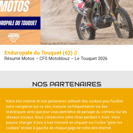
Enduropale du Touquet (62) //
Résumé Motos – CFS Motoblouz – Le Touquet 2026
NOS PARTENAIRES
Notre site internet et nos partenaires utilisent des cookies pour faciliter
votre navigation sur ce site, mesurer sa fréquentation via des
statistiques ainsi que pour vous permettre de partager du contenu sur les
réseaux sociaux. Nous conservons votre choix pendant 6 mois. Vous
pouvez changer d'avis à tout moment en cliquant sur l'icône "gérer les
Partenaire constructeur
cookies" en bas à gauche de chaque page de notre site internet.