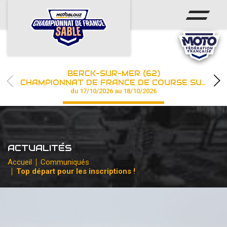
ACCUEIL
ACTUS
CALENDRIER
BERCK-SUR-MER (62)
CHAMPIONNAT
CHAMPIONNAT DE FRANCE DE COURSE SUR SABLE
du 17/10/2026 au 18/10/2026
RÉSULTATS
PHOTOS / WEB TV
ACTUALITÉS
PARTENAIRES
Accueil
Communiqués
Top départ pour les inscriptions !
les engagements