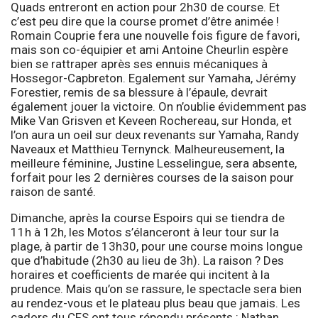
Quads entreront en action pour 2h30 de course. Et
c’est peu dire que la course promet d’être animée !
Romain Couprie fera une nouvelle fois figure de favori,
mais son co-équipier et ami Antoine Cheurlin espère
bien se rattraper après ses ennuis mécaniques à
Hossegor-Capbreton. Egalement sur Yamaha, Jérémy
Forestier, remis de sa blessure à l’épaule, devrait
également jouer la victoire. On n’oublie évidemment pas
Mike Van Grisven et Keveen Rochereau, sur Honda, et
l’on aura un oeil sur deux revenants sur Yamaha, Randy
Naveaux et Matthieu Ternynck.
Malheureusement, la
meilleure féminine, Justine Lesselingue, sera absente,
forfait pour les 2 dernières courses de la saison pour
raison de santé.
Dimanche, après la course Espoirs qui se tiendra de
11h à 12h, les Motos s’élanceront à leur tour sur la
plage, à partir de 13h30, pour une course moins longue
que d’habitude (2h30 au lieu de 3h). La raison ? Des
horaires et coefficients de marée qui incitent à la
prudence. Mais qu’on se rassure, le spectacle sera bien
au rendez-vous et le plateau plus beau que jamais. Les
cadors du CFS ont tous répondu présents : Nathan