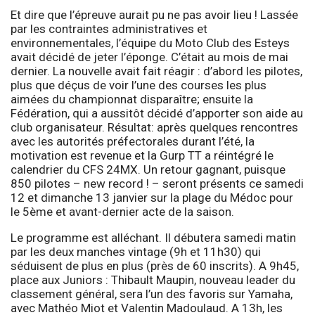
Et dire que l’épreuve aurait pu ne pas avoir lieu ! Lassée
par les contraintes administratives et
environnementales, l’équipe du Moto Club des Esteys
avait décidé de jeter l’éponge. C’était au mois de mai
dernier. La nouvelle avait fait réagir : d’abord les pilotes,
plus que déçus de voir l’une des courses les plus
aimées du championnat disparaître; ensuite la
Fédération, qui a aussitôt décidé d’apporter son aide au
club organisateur. Résultat: après quelques rencontres
avec les autorités préfectorales durant l’été, la
motivation est revenue et la Gurp TT a réintégré le
calendrier du CFS 24MX. Un retour gagnant, puisque
850 pilotes – new record ! – seront présents ce samedi
12 et dimanche 13 janvier sur la plage du Médoc pour
le 5ème et avant-dernier acte de la saison.
Le programme est alléchant. Il débutera samedi matin
par les deux manches vintage (9h et 11h30) qui
séduisent de plus en plus (près de 60 inscrits). A 9h45,
place aux Juniors : Thibault Maupin, nouveau leader du
classement général, sera l’un des favoris sur Yamaha,
avec Mathéo Miot et Valentin Madoulaud. A 13h, les