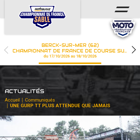
ACCUEIL
ACTUS
CALENDRIER
BERCK-SUR-MER (62)
CHAMPIONNAT
CHAMPIONNAT DE FRANCE DE COURSE SUR SABLE
du 17/10/2026 au 18/10/2026
RÉSULTATS
PHOTOS / WEB TV
ACTUALITÉS
PARTENAIRES
Accueil
Communiqués
UNE GURP TT PLUS ATTENDUE QUE JAMAIS
les engagements