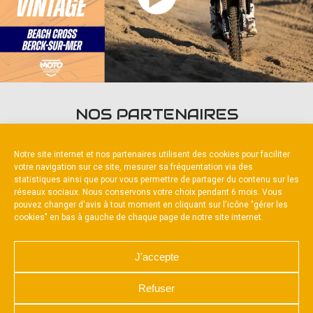
NOS PARTENAIRES
Notre site internet et nos partenaires utilisent des cookies pour faciliter
votre navigation sur ce site, mesurer sa fréquentation via des
statistiques ainsi que pour vous permettre de partager du contenu sur les
réseaux sociaux. Nous conservons votre choix pendant 6 mois. Vous
pouvez changer d'avis à tout moment en cliquant sur l'icône "gérer les
Partenaire constructeur
cookies" en bas à gauche de chaque page de notre site internet.
J'accepte
Refuser
NOUS CONTACTER
MENTIONS LÉGALES