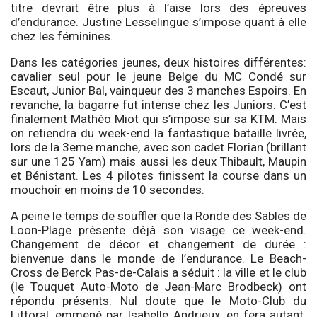
titre devrait être plus à l’aise lors des épreuves
d’endurance. Justine Lesselingue s’impose quant à elle
chez les féminines.
Dans les catégories jeunes, deux histoires différentes:
cavalier seul pour le jeune Belge du MC Condé sur
Escaut, Junior Bal, vainqueur des 3 manches Espoirs. En
revanche, la bagarre fut intense chez les Juniors. C’est
finalement Mathéo Miot qui s’impose sur sa KTM. Mais
on retiendra du week-end la fantastique bataille livrée,
lors de la 3eme manche, avec son cadet Florian (brillant
sur une 125 Yam) mais aussi les deux Thibault, Maupin
et Bénistant. Les 4 pilotes finissent la course dans un
mouchoir en moins de 10 secondes.
A peine le temps de souffler que la Ronde des Sables de
Loon-Plage présente déjà son visage ce week-end.
Changement de décor et changement de durée :
bienvenue dans le monde de l’endurance. Le Beach-
Cross de Berck Pas-de-Calais a séduit : la ville et le club
(le Touquet Auto-Moto de Jean-Marc Brodbeck) ont
répondu présents. Nul doute que le Moto-Club du
Littoral, emmené par Isabelle Andrieux, en fera autant.