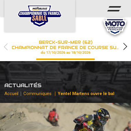
ACCUEIL
ACTUS
CALENDRIER
BERCK-SUR-MER (62)
CHAMPIONNAT
CHAMPIONNAT DE FRANCE DE COURSE SUR SABLE
du 17/10/2026 au 18/10/2026
RÉSULTATS
PHOTOS / WEB TV
ACTUALITÉS
PARTENAIRES
Accueil
Communiqués
Yentel Martens ouvre le bal
les engagements