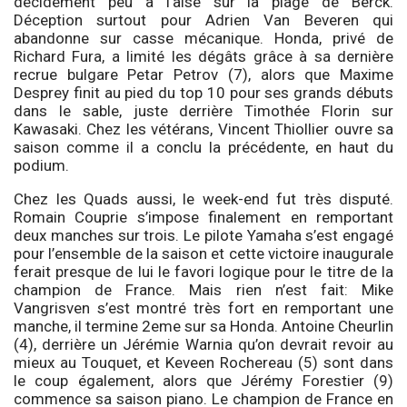
décidément peu à l’aise sur la plage de Berck.
Déception surtout pour Adrien Van Beveren qui
abandonne sur casse mécanique. Honda, privé de
Richard Fura, a limité les dégâts grâce à sa dernière
recrue bulgare Petar Petrov (7), alors que Maxime
Desprey finit au pied du top 10 pour ses grands débuts
dans le sable, juste derrière Timothée Florin sur
Kawasaki. Chez les vétérans, Vincent Thiollier ouvre sa
saison comme il a conclu la précédente, en haut du
podium.
Chez les Quads aussi, le week-end fut très disputé.
Romain Couprie s’impose finalement en remportant
deux manches sur trois. Le pilote Yamaha s’est engagé
pour l’ensemble de la saison et cette victoire inaugurale
ferait presque de lui le favori logique pour le titre de la
champion de France. Mais rien n’est fait: Mike
Vangrisven s’est montré très fort en remportant une
manche, il termine 2eme sur sa Honda. Antoine Cheurlin
(4), derrière un Jérémie Warnia qu’on devrait revoir au
mieux au Touquet, et Keveen Rochereau (5) sont dans
le coup également, alors que Jérémy Forestier (9)
commence sa saison piano. Le champion de France en