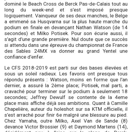
dominé le Beach Cross de Berck Pas-de-Calais tout au
long du week-end et s’est imposé presque
logiquement. Vainqueur de ses deux manches, le Belge
a emmené sa Husqvarna sur la plus haute marche du
podium en finale en devançant Nathan Watson (de 14
secondes) et Milko Potisek. Pour son écurie aussi, il
s’agit d’une grande première. Nul doute que ce succès
si attendu dans une épreuve du championnat de France
des Sables 24MX va donner au grand Yentel une
confiance d’enfer.
Le CFS 2018-2019 est parti sur des bases élevées et
sous un soleil radieux. Les favoris ont presque tous
répondu présents : Watson, moins en forme que l’an
dernier, a assuré la 2ème place; Potisek, mal parti, a
cravaché pour terminer sur le podium à seulement 18
secondes; Jeffrey Dewulf se contente de la 4eme
place mais affiche déjà ses ambitions. Quant à Camille
Chapelière, auteur du holeshot sur sa KTM officielle, il
s’est arraché pour finir 6e malgré une blessure au pied.
Chez Yamaha, outre Milko, Axel Van de Sande (8)
devance Victor Brossier (9) et Daymond Martens (14),