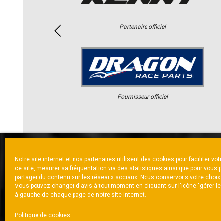
Partenaire officiel
Fournisseur officiel
Notre site internet et nos partenaires utilisent des cookies pour faciliter vo
ACCUEIL
ACTUS
CALENDRI
ce site, mesurer sa fréquentation via des statistiques ainsi que pour vous 
partager du contenu sur les réseaux sociaux. Nous conservons votre choix
Vous pouvez changer d'avis à tout moment en cliquant sur l'icône "gérer l
à gauche de chaque page de notre site internet.
NOUS CONTACTER
MENTIONS LÉGALES
CH
Politique de cookies