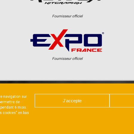
Fournisseur officiel
Fournisseur officiel
tre navigation sur
ER
CHAMPIONNAT
RÉSULTATS
J'accepte
permettre de
 pendant 6 mois.
es cookies" en bas
ARTE DE CONFIDENTIALITÉ
POLITIQUE D’UTILISATION DES 