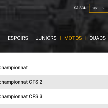
SAISON :
S
ESPOIRS
JUNIORS
MOTOS
QUADS
 championnat
 championnat CFS 2
 championnat CFS 3