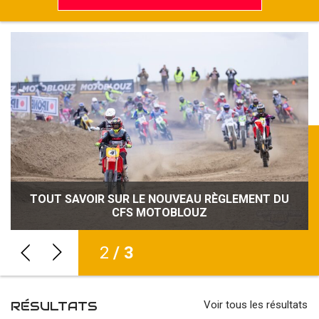
TOUT SAVOIR SUR LE NOUVEAU RÈGLEMENT DU
NOUVEAU RECORD D’ENGAGÉS POUR LE CFS
SÉCURITÉ, CRÉDIBILITÉ, VISIBILITÉ : LE CFS
MOTOBLOUZ RENFORCE SON IDENTITÉ
CFS MOTOBLOUZ
MOTOBLOUZ
2
/ 3
RÉSULTATS
Voir tous les résultats