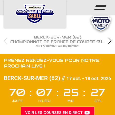
ACCUEIL
ACTUS
CALENDRIER
BERCK-SUR-MER (62)
CHAMPIONNAT
CHAMPIONNAT DE FRANCE DE COURSE SUR SABLE
du 17/10/2026 au 18/10/2026
RÉSULTATS
PRENEZ RENDEZ-VOUS POUR NOTRE
PHOTOS / WEB TV
PROCHAIN LIVE !
PARTENAIRES
BERCK-SUR-MER (62) //
17 oct. - 18 oct. 2026
70
07
25
26
les engagements
VOIR LES COURSES EN DIRECT