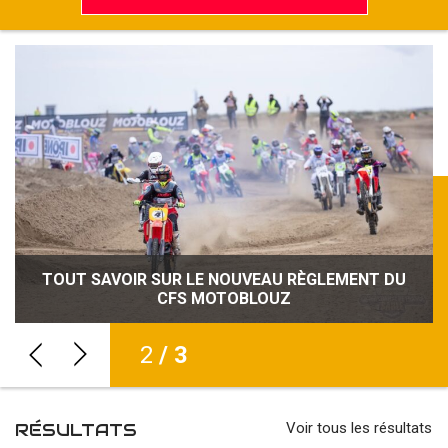
TOUT SAVOIR SUR LE NOUVEAU RÈGLEMENT DU
NOUVEAU RECORD D’ENGAGÉS POUR LE CFS
SÉCURITÉ, CRÉDIBILITÉ, VISIBILITÉ : LE CFS
MOTOBLOUZ RENFORCE SON IDENTITÉ
CFS MOTOBLOUZ
MOTOBLOUZ
2
/ 3
RÉSULTATS
Voir tous les résultats