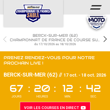
ACCUEIL
ACTUS
CALENDRIER
BERCK-SUR-MER (62)
CHAMPIONNAT
CHAMPIONNAT DE FRANCE DE COURSE SUR SABLE
du 17/10/2026 au 18/10/2026
RÉSULTATS
PRENEZ RENDEZ-VOUS POUR NOTRE
PHOTOS / WEB TV
PROCHAIN LIVE !
PARTENAIRES
BERCK-SUR-MER (62) //
17 oct. - 18 oct. 2026
67
20
12
40
les engagements
VOIR LES COURSES EN DIRECT